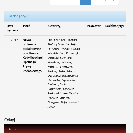
Odsłon pozycji:
Data
Tytuł
Autor(rzy)
Promotor
Redaktor(rzy)
wydania
2017
Nowa
Etel, Leonard; Babiarz,
-
-
ordynacja
Stefan; Dowgier, Rafał;
podatkowa: z
Filipczyk, Hanna; Gurba,
prac Komisji
Włodzimierz; Krawczyk,
Kodyfikacyjnej
Ireneusz; Kuśnierz,
Ogólnego
Wiesław; Łoboda,
Prawa
Marcin; Nikończyk,
Podatkowego
Andrzej; Nita, Adam;
Ogrodowczyk, Bożena;
Olesińska, Agnieszka;
Pietrasz, Piotr;
Popławski, Mariusz;
Rudowski, Jan; Strzelec,
Dariusz; Taborski,
Grzegorz; Zajączkowski,
Artur
Odkryj
Autor