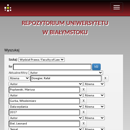
Skip
REPOZYTORIUM UNIWERSYTETU
navigation
W BIAŁYMSTOKU
Wyszukaj
Szukaj:
for
Aktualne filtry: