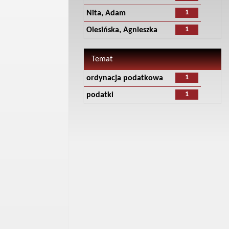
1
Nita, Adam
1
Olesińska, Agnieszka
Temat
1
ordynacja podatkowa
1
podatki