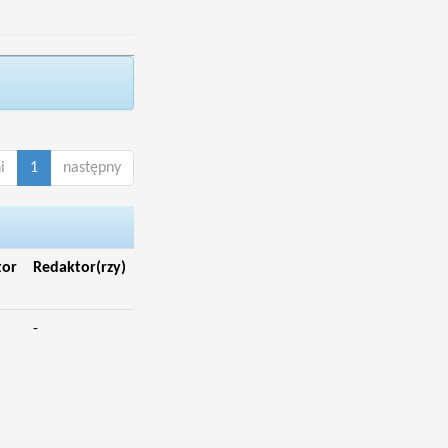
i
1
następny
tor
Redaktor(rzy)
-