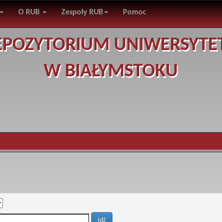
O RUB
Zespoły RUB
Pomoc
EPOZYTORIUM UNIWERSYTE
W BIAŁYMSTOKU