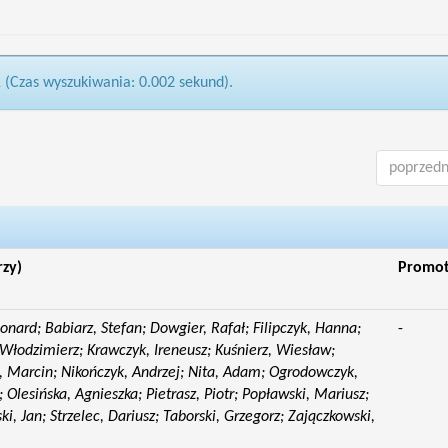
1 (Czas wyszukiwania: 0.002 sekund).
poprzedn
rzy)
Promo
eonard; Babiarz, Stefan; Dowgier, Rafał; Filipczyk, Hanna;
-
Włodzimierz; Krawczyk, Ireneusz; Kuśnierz, Wiesław;
 Marcin; Nikończyk, Andrzej; Nita, Adam; Ogrodowczyk,
 Olesińska, Agnieszka; Pietrasz, Piotr; Popławski, Mariusz;
i, Jan; Strzelec, Dariusz; Taborski, Grzegorz; Zajączkowski,