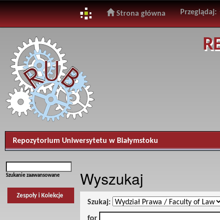
Przeglądaj:
Strona główna
Skip
R
navigation
Repozytorium Uniwersytetu w Białymstoku
Wyszukaj
Szukanie zaawansowane
Zespoły i Kolekcje
Szukaj:
for