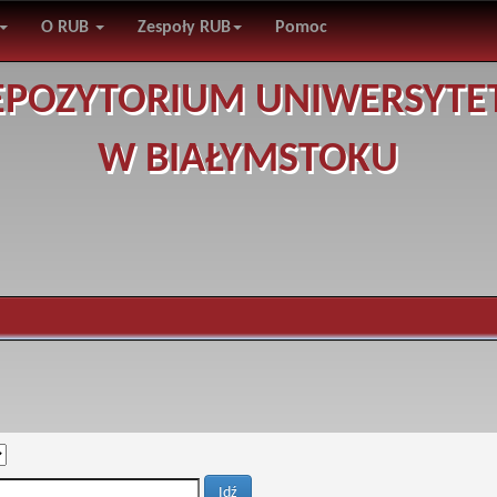
O RUB
Zespoły RUB
Pomoc
EPOZYTORIUM UNIWERSYTE
W BIAŁYMSTOKU