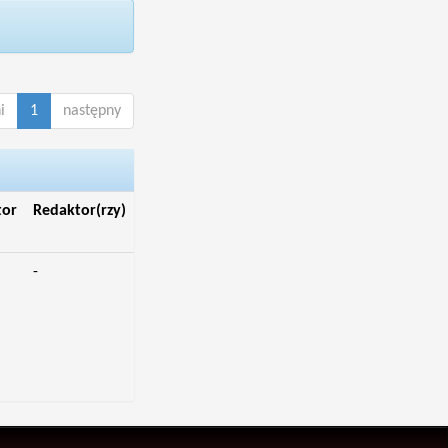
i
1
następny
tor
Redaktor(rzy)
-