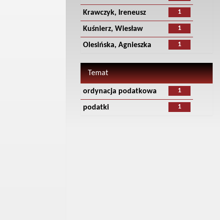
1
Krawczyk, Ireneusz
1
Kuśnierz, Wiesław
1
Olesińska, Agnieszka
Temat
1
ordynacja podatkowa
1
podatki