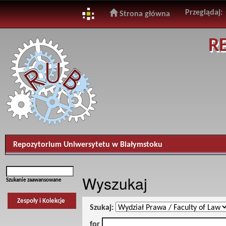
Przeglądaj:
Strona główna
Skip
R
navigation
Repozytorium Uniwersytetu w Białymstoku
Wyszukaj
Szukanie zaawansowane
Zespoły i Kolekcje
Szukaj:
for