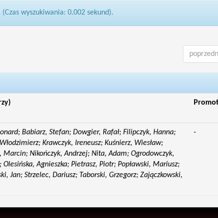
1 (Czas wyszukiwania: 0.002 sekund).
poprzedn
rzy)
Promo
eonard; Babiarz, Stefan; Dowgier, Rafał; Filipczyk, Hanna;
-
Włodzimierz; Krawczyk, Ireneusz; Kuśnierz, Wiesław;
 Marcin; Nikończyk, Andrzej; Nita, Adam; Ogrodowczyk,
 Olesińska, Agnieszka; Pietrasz, Piotr; Popławski, Mariusz;
i, Jan; Strzelec, Dariusz; Taborski, Grzegorz; Zajączkowski,