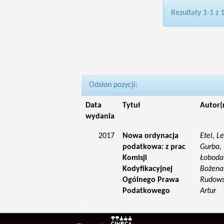
Rezultaty 1-1 z 
Odsłon pozycji:
Data
Tytuł
Autor(
wydania
2017
Nowa ordynacja
Etel, L
podatkowa: z prac
Gurba, 
Komisji
Łoboda,
Kodyfikacyjnej
Bożena;
Ogólnego Prawa
Rudowsk
Podatkowego
Artur