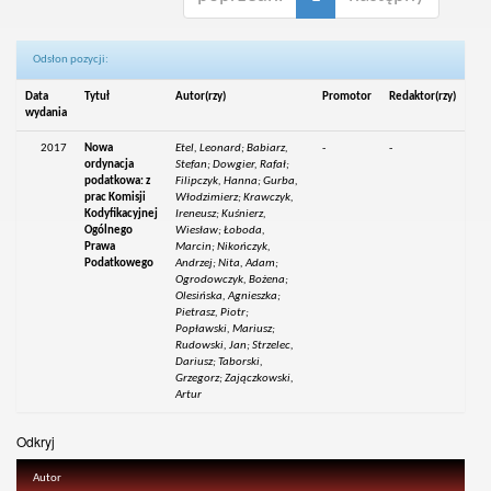
Odsłon pozycji:
Data
Tytuł
Autor(rzy)
Promotor
Redaktor(rzy)
wydania
2017
Nowa
Etel, Leonard; Babiarz,
-
-
ordynacja
Stefan; Dowgier, Rafał;
podatkowa: z
Filipczyk, Hanna; Gurba,
prac Komisji
Włodzimierz; Krawczyk,
Kodyfikacyjnej
Ireneusz; Kuśnierz,
Ogólnego
Wiesław; Łoboda,
Prawa
Marcin; Nikończyk,
Podatkowego
Andrzej; Nita, Adam;
Ogrodowczyk, Bożena;
Olesińska, Agnieszka;
Pietrasz, Piotr;
Popławski, Mariusz;
Rudowski, Jan; Strzelec,
Dariusz; Taborski,
Grzegorz; Zajączkowski,
Artur
Odkryj
Autor