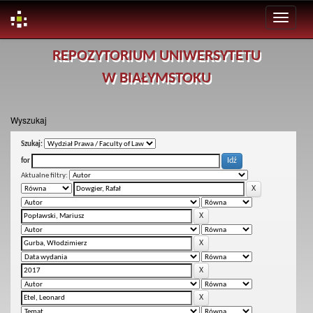
Skip
REPOZYTORIUM UNIWERSYTETU
navigation
W BIAŁYMSTOKU
Wyszukaj
Szukaj:
for
Aktualne filtry: