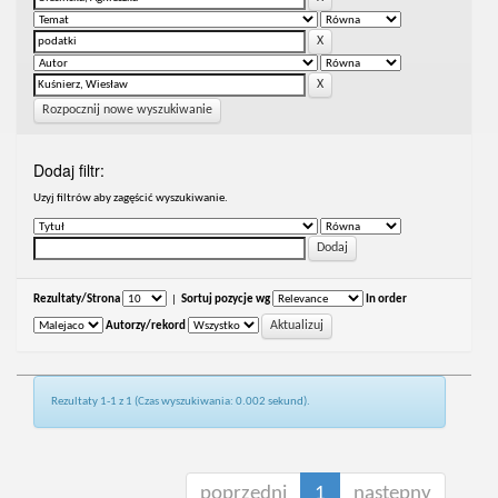
Rozpocznij nowe wyszukiwanie
Dodaj filtr:
Uzyj filtrów aby zagęścić wyszukiwanie.
Rezultaty/Strona
|
Sortuj pozycje wg
In order
Autorzy/rekord
Rezultaty 1-1 z 1 (Czas wyszukiwania: 0.002 sekund).
poprzedni
1
następny