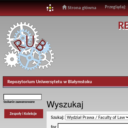
Przeglądaj:
Strona główna
Skip
R
navigation
Repozytorium Uniwersytetu w Białymstoku
Wyszukaj
Szukanie zaawansowane
Zespoły i Kolekcje
Szukaj:
for