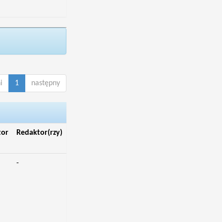
i
1
następny
tor
Redaktor(rzy)
-