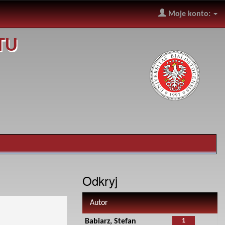
Moje konto:
TU
Odkryj
Autor
1
Babiarz, Stefan