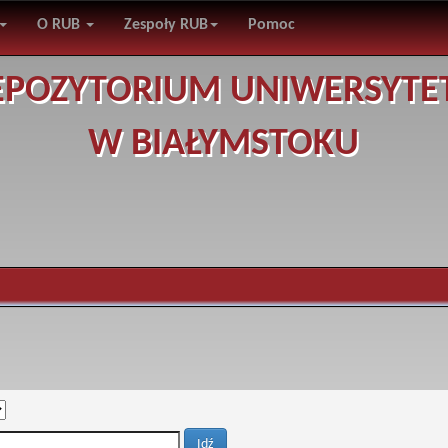
O RUB
Zespoły RUB
Pomoc
EPOZYTORIUM UNIWERSYTE
W BIAŁYMSTOKU