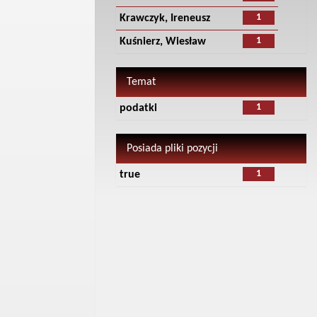
1
Krawczyk, Ireneusz
1
Kuśnierz, Wiesław
Temat
1
podatki
Posiada pliki pozycji
1
true