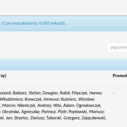
1 (Czas wyszukiwania: 0.003 sekund).
poprzedn
rzy)
Promo
eonard; Babiarz, Stefan; Dowgier, Rafał; Filipczyk, Hanna;
-
Włodzimierz; Krawczyk, Ireneusz; Kuśnierz, Wiesław;
 Marcin; Nikończyk, Andrzej; Nita, Adam; Ogrodowczyk,
 Olesińska, Agnieszka; Pietrasz, Piotr; Popławski, Mariusz;
i, Jan; Strzelec, Dariusz; Taborski, Grzegorz; Zajączkowski,