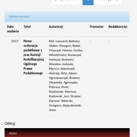
Odsłon pozycji:
Data
Tytuł
Autor(rzy)
Promotor
Redaktor(rzy)
wydania
2017
Nowa
Etel, Leonard; Babiarz,
-
-
ordynacja
Stefan; Dowgier, Rafał;
podatkowa: z
Filipczyk, Hanna; Gurba,
prac Komisji
Włodzimierz; Krawczyk,
Kodyfikacyjnej
Ireneusz; Kuśnierz,
Ogólnego
Wiesław; Łoboda,
Prawa
Marcin; Nikończyk,
Podatkowego
Andrzej; Nita, Adam;
Ogrodowczyk, Bożena;
Olesińska, Agnieszka;
Pietrasz, Piotr;
Popławski, Mariusz;
Rudowski, Jan; Strzelec,
Dariusz; Taborski,
Grzegorz; Zajączkowski,
Artur
Odkryj
Autor