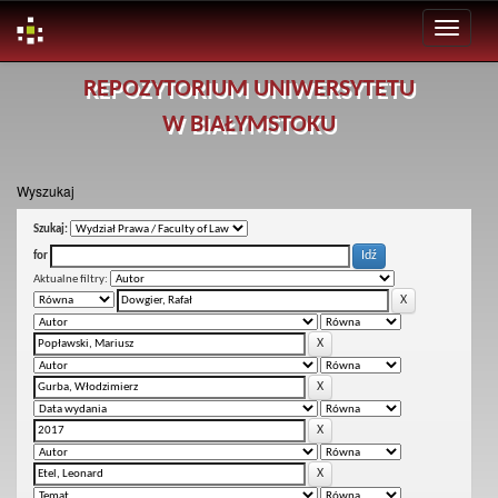
Skip
REPOZYTORIUM UNIWERSYTETU
navigation
W BIAŁYMSTOKU
Wyszukaj
Szukaj:
for
Aktualne filtry: