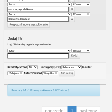
Rozpocznij nowe wyszukiwanie
Dodaj filtr:
Uzyj filtrów aby zagęścić wyszukiwanie.
Rezultaty/Strona
|
Sortuj pozycje wg
In order
Autorzy/rekord
Rezultaty 1-1 z 1 (Czas wyszukiwania: 0.002 sekund).
poprzedni
1
następny