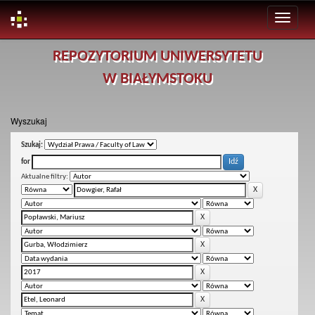
Skip
REPOZYTORIUM UNIWERSYTETU
navigation
W BIAŁYMSTOKU
Wyszukaj
Szukaj:
for
Aktualne filtry: