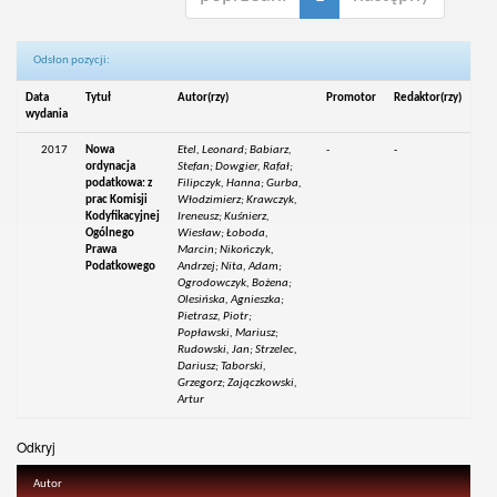
Odsłon pozycji:
Data
Tytuł
Autor(rzy)
Promotor
Redaktor(rzy)
wydania
2017
Nowa
Etel, Leonard; Babiarz,
-
-
ordynacja
Stefan; Dowgier, Rafał;
podatkowa: z
Filipczyk, Hanna; Gurba,
prac Komisji
Włodzimierz; Krawczyk,
Kodyfikacyjnej
Ireneusz; Kuśnierz,
Ogólnego
Wiesław; Łoboda,
Prawa
Marcin; Nikończyk,
Podatkowego
Andrzej; Nita, Adam;
Ogrodowczyk, Bożena;
Olesińska, Agnieszka;
Pietrasz, Piotr;
Popławski, Mariusz;
Rudowski, Jan; Strzelec,
Dariusz; Taborski,
Grzegorz; Zajączkowski,
Artur
Odkryj
Autor