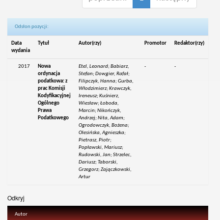
Odsłon pozycji:
Data
Tytuł
Autor(rzy)
Promotor
Redaktor(rzy)
wydania
2017
Nowa
Etel, Leonard; Babiarz,
-
-
ordynacja
Stefan; Dowgier, Rafał;
podatkowa: z
Filipczyk, Hanna; Gurba,
prac Komisji
Włodzimierz; Krawczyk,
Kodyfikacyjnej
Ireneusz; Kuśnierz,
Ogólnego
Wiesław; Łoboda,
Prawa
Marcin; Nikończyk,
Podatkowego
Andrzej; Nita, Adam;
Ogrodowczyk, Bożena;
Olesińska, Agnieszka;
Pietrasz, Piotr;
Popławski, Mariusz;
Rudowski, Jan; Strzelec,
Dariusz; Taborski,
Grzegorz; Zajączkowski,
Artur
Odkryj
Autor