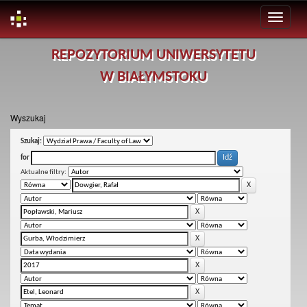
Skip
REPOZYTORIUM UNIWERSYTETU
navigation
W BIAŁYMSTOKU
Wyszukaj
Szukaj:
for
Aktualne filtry: