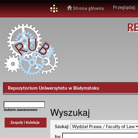
Przeglądaj:
Strona główna
Skip
R
navigation
Repozytorium Uniwersytetu w Białymstoku
Wyszukaj
Szukanie zaawansowane
Zespoły i Kolekcje
Szukaj:
for