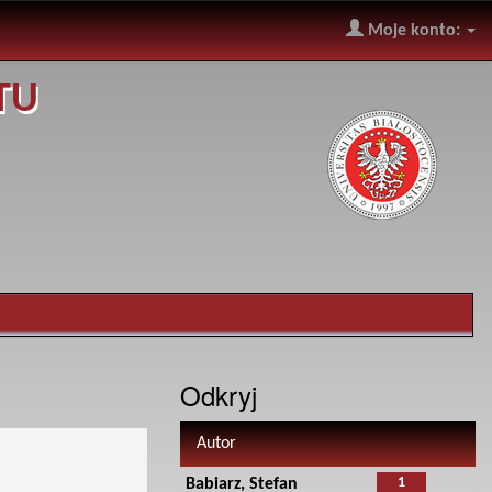
Moje konto:
TU
Odkryj
Autor
1
Babiarz, Stefan