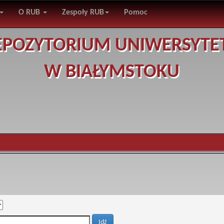
O RUB
Zespoły RUB
Pomoc
EPOZYTORIUM UNIWERSYTE
W BIAŁYMSTOKU