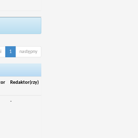
i
1
następny
tor
Redaktor(rzy)
-