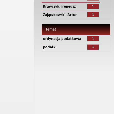
1
Krawczyk, Ireneusz
1
Zajączkowski, Artur
Temat
1
ordynacja podatkowa
1
podatki