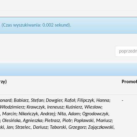
1 (Czas wyszukiwania: 0.002 sekund).
poprzedn
rzy)
Promo
eonard; Babiarz, Stefan; Dowgier, Rafał; Filipczyk, Hanna;
-
Włodzimierz; Krawczyk, Ireneusz; Kuśnierz, Wiesław;
 Marcin; Nikończyk, Andrzej; Nita, Adam; Ogrodowczyk,
 Olesińska, Agnieszka; Pietrasz, Piotr; Popławski, Mariusz;
i, Jan; Strzelec, Dariusz; Taborski, Grzegorz; Zajączkowski,