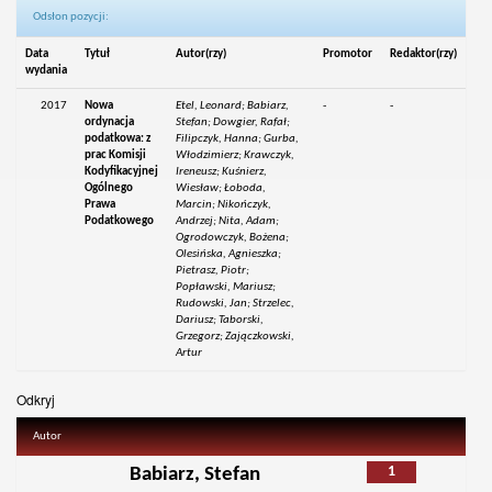
Odsłon pozycji:
Data
Tytuł
Autor(rzy)
Promotor
Redaktor(rzy)
wydania
2017
Nowa
Etel, Leonard; Babiarz,
-
-
ordynacja
Stefan; Dowgier, Rafał;
podatkowa: z
Filipczyk, Hanna; Gurba,
prac Komisji
Włodzimierz; Krawczyk,
Kodyfikacyjnej
Ireneusz; Kuśnierz,
Ogólnego
Wiesław; Łoboda,
Prawa
Marcin; Nikończyk,
Podatkowego
Andrzej; Nita, Adam;
Ogrodowczyk, Bożena;
Olesińska, Agnieszka;
Pietrasz, Piotr;
Popławski, Mariusz;
Rudowski, Jan; Strzelec,
Dariusz; Taborski,
Grzegorz; Zajączkowski,
Artur
Odkryj
Autor
1
Babiarz, Stefan