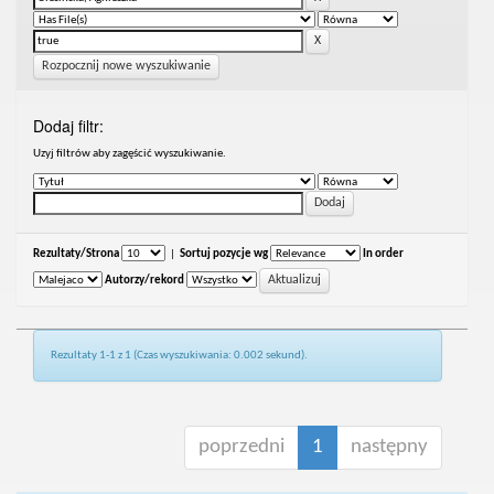
Rozpocznij nowe wyszukiwanie
Dodaj filtr:
Uzyj filtrów aby zagęścić wyszukiwanie.
Rezultaty/Strona
|
Sortuj pozycje wg
In order
Autorzy/rekord
Rezultaty 1-1 z 1 (Czas wyszukiwania: 0.002 sekund).
poprzedni
1
następny