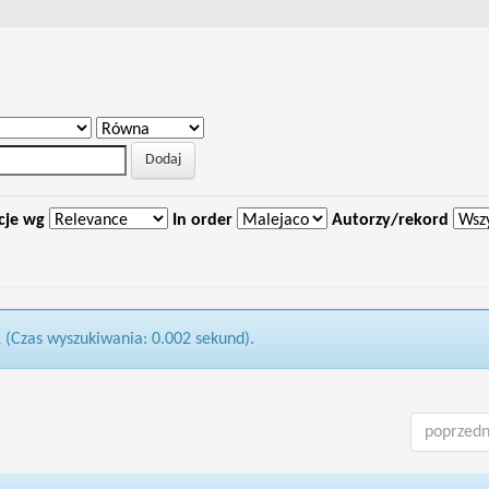
cje wg
In order
Autorzy/rekord
1 (Czas wyszukiwania: 0.002 sekund).
poprzedn