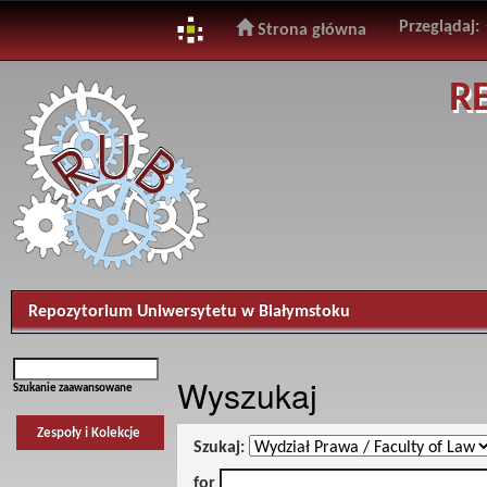
Przeglądaj:
Strona główna
Skip
R
navigation
Repozytorium Uniwersytetu w Białymstoku
Wyszukaj
Szukanie zaawansowane
Zespoły i Kolekcje
Szukaj:
for