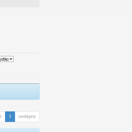
i
1
następny