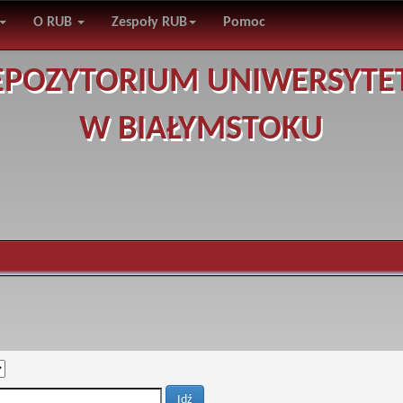
O RUB
Zespoły RUB
Pomoc
EPOZYTORIUM UNIWERSYTE
W BIAŁYMSTOKU