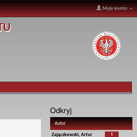
Moje konto:
TU
Odkryj
Autor
1
Zajączkowski, Artur