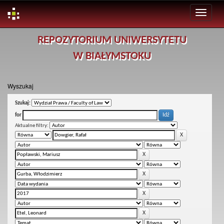
Skip
REPOZYTORIUM UNIWERSYTETU
navigation
W BIAŁYMSTOKU
Wyszukaj
Szukaj:
for
Aktualne filtry: