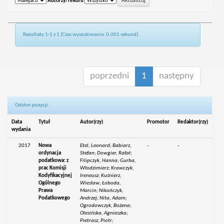
Autorzy/rekord
Rezultaty 1-1 z 1 (Czas wyszukiwania: 0.001 sekund).
poprzedni
1
następny
Odsłon pozycji:
Data
Tytuł
Autor(rzy)
Promotor
Redaktor(rzy)
wydania
2017
Nowa
Etel, Leonard; Babiarz,
-
-
ordynacja
Stefan; Dowgier, Rafał;
podatkowa: z
Filipczyk, Hanna; Gurba,
prac Komisji
Włodzimierz; Krawczyk,
Kodyfikacyjnej
Ireneusz; Kuśnierz,
Ogólnego
Wiesław; Łoboda,
Prawa
Marcin; Nikończyk,
Podatkowego
Andrzej; Nita, Adam;
Ogrodowczyk, Bożena;
Olesińska, Agnieszka;
Pietrasz, Piotr;