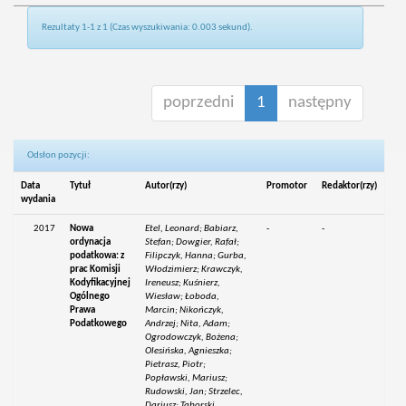
Rezultaty 1-1 z 1 (Czas wyszukiwania: 0.003 sekund).
poprzedni
1
następny
Odsłon pozycji:
Data
Tytuł
Autor(rzy)
Promotor
Redaktor(rzy)
wydania
2017
Nowa
Etel, Leonard; Babiarz,
-
-
ordynacja
Stefan; Dowgier, Rafał;
podatkowa: z
Filipczyk, Hanna; Gurba,
prac Komisji
Włodzimierz; Krawczyk,
Kodyfikacyjnej
Ireneusz; Kuśnierz,
Ogólnego
Wiesław; Łoboda,
Prawa
Marcin; Nikończyk,
Podatkowego
Andrzej; Nita, Adam;
Ogrodowczyk, Bożena;
Olesińska, Agnieszka;
Pietrasz, Piotr;
Popławski, Mariusz;
Rudowski, Jan; Strzelec,
Dariusz; Taborski,