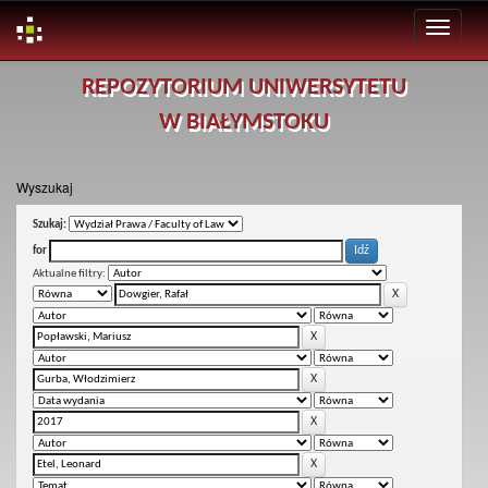
Skip
REPOZYTORIUM UNIWERSYTETU
navigation
W BIAŁYMSTOKU
Wyszukaj
Szukaj:
for
Aktualne filtry: