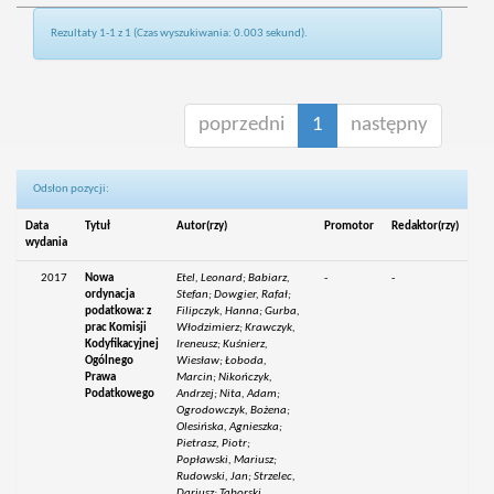
Rezultaty 1-1 z 1 (Czas wyszukiwania: 0.003 sekund).
poprzedni
1
następny
Odsłon pozycji:
Data
Tytuł
Autor(rzy)
Promotor
Redaktor(rzy)
wydania
2017
Nowa
Etel, Leonard; Babiarz,
-
-
ordynacja
Stefan; Dowgier, Rafał;
podatkowa: z
Filipczyk, Hanna; Gurba,
prac Komisji
Włodzimierz; Krawczyk,
Kodyfikacyjnej
Ireneusz; Kuśnierz,
Ogólnego
Wiesław; Łoboda,
Prawa
Marcin; Nikończyk,
Podatkowego
Andrzej; Nita, Adam;
Ogrodowczyk, Bożena;
Olesińska, Agnieszka;
Pietrasz, Piotr;
Popławski, Mariusz;
Rudowski, Jan; Strzelec,
Dariusz; Taborski,