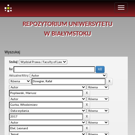
Skip
REPOZYTORIUM UNIWERSYTETU
navigation
W BIAŁYMSTOKU
Wyszukaj
Szukaj:
for
Aktualne filtry: