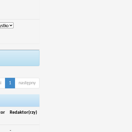
i
1
następny
tor
Redaktor(rzy)
-