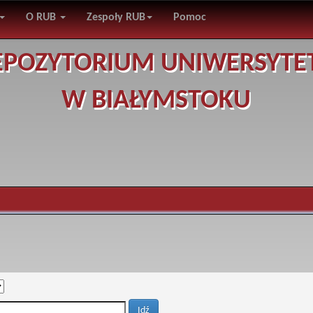
O RUB
Zespoły RUB
Pomoc
EPOZYTORIUM UNIWERSYTE
W BIAŁYMSTOKU