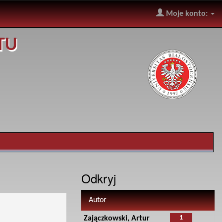
Moje konto:
TU
Odkryj
Autor
1
Zajączkowski, Artur