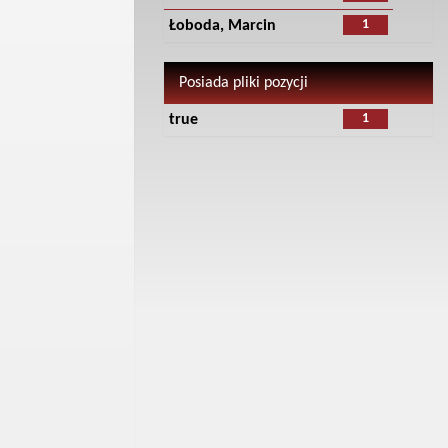
1
Łoboda, Marcin
Posiada pliki pozycji
1
true