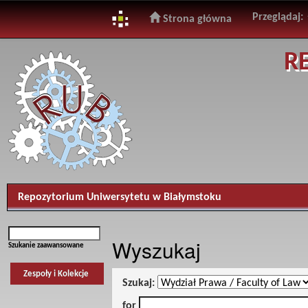
Przeglądaj:
Strona główna
Skip
R
navigation
Repozytorium Uniwersytetu w Białymstoku
Wyszukaj
Szukanie zaawansowane
Zespoły i Kolekcje
Szukaj:
for