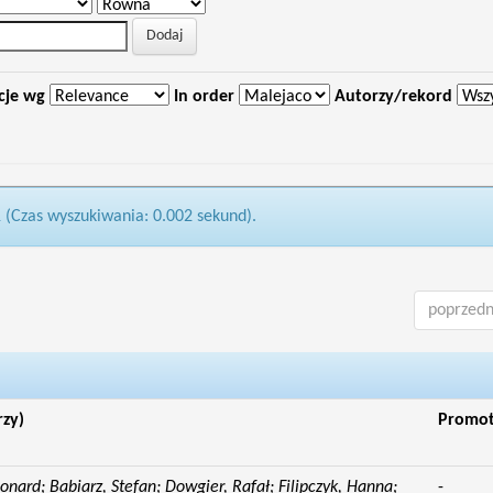
cje wg
In order
Autorzy/rekord
1 (Czas wyszukiwania: 0.002 sekund).
poprzedn
rzy)
Promo
eonard; Babiarz, Stefan; Dowgier, Rafał; Filipczyk, Hanna;
-