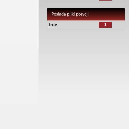
Posiada pliki pozycji
1
true