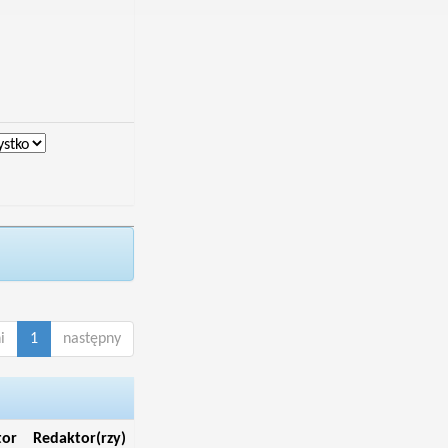
i
1
następny
tor
Redaktor(rzy)