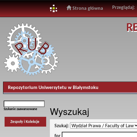
Przeglądaj:
Strona główna
Skip
R
navigation
Repozytorium Uniwersytetu w Białymstoku
Wyszukaj
Szukanie zaawansowane
Zespoły i Kolekcje
Szukaj:
for