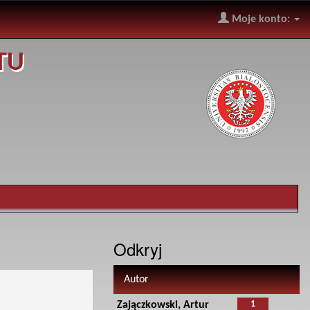
Moje konto:
TU
Odkryj
Autor
1
Zajączkowski, Artur