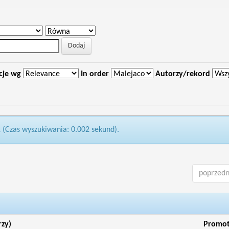
cje wg
In order
Autorzy/rekord
1 (Czas wyszukiwania: 0.002 sekund).
poprzedn
rzy)
Promo