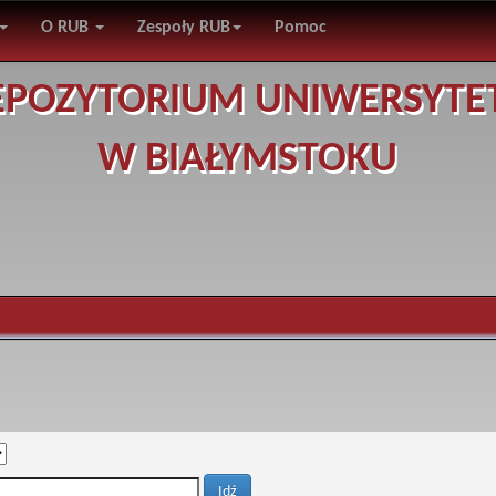
O RUB
Zespoły RUB
Pomoc
EPOZYTORIUM UNIWERSYTE
W BIAŁYMSTOKU