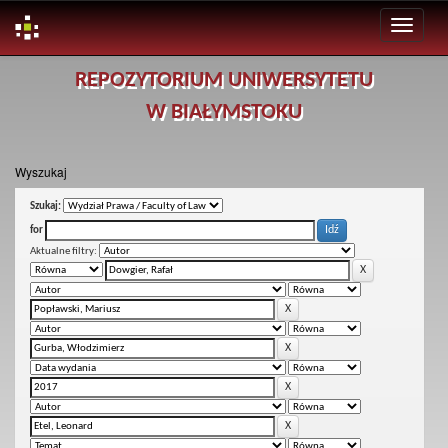
Skip
REPOZYTORIUM UNIWERSYTETU
navigation
W BIAŁYMSTOKU
Wyszukaj
Szukaj:
for
Aktualne filtry: