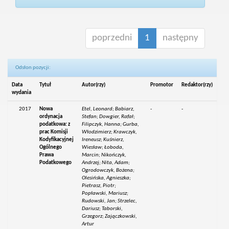
poprzedni
1
następny
Odsłon pozycji:
Data
Tytuł
Autor(rzy)
Promotor
Redaktor(rzy)
wydania
2017
Nowa
Etel, Leonard; Babiarz,
-
-
ordynacja
Stefan; Dowgier, Rafał;
podatkowa: z
Filipczyk, Hanna; Gurba,
prac Komisji
Włodzimierz; Krawczyk,
Kodyfikacyjnej
Ireneusz; Kuśnierz,
Ogólnego
Wiesław; Łoboda,
Prawa
Marcin; Nikończyk,
Podatkowego
Andrzej; Nita, Adam;
Ogrodowczyk, Bożena;
Olesińska, Agnieszka;
Pietrasz, Piotr;
Popławski, Mariusz;
Rudowski, Jan; Strzelec,
Dariusz; Taborski,
Grzegorz; Zajączkowski,
Artur