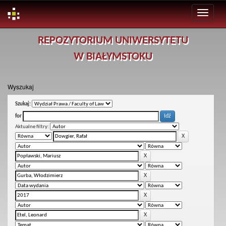
Skip
REPOZYTORIUM UNIWERSYTETU
navigation
W BIAŁYMSTOKU
Wyszukaj
Szukaj:
for
Aktualne filtry: