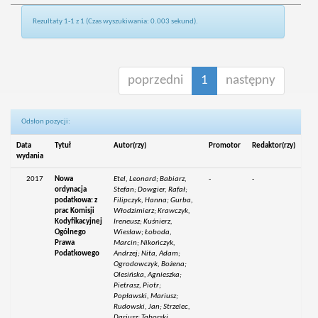
Rezultaty 1-1 z 1 (Czas wyszukiwania: 0.003 sekund).
poprzedni
1
następny
Odsłon pozycji:
Data
Tytuł
Autor(rzy)
Promotor
Redaktor(rzy)
wydania
2017
Nowa
Etel, Leonard; Babiarz,
-
-
ordynacja
Stefan; Dowgier, Rafał;
podatkowa: z
Filipczyk, Hanna; Gurba,
prac Komisji
Włodzimierz; Krawczyk,
Kodyfikacyjnej
Ireneusz; Kuśnierz,
Ogólnego
Wiesław; Łoboda,
Prawa
Marcin; Nikończyk,
Podatkowego
Andrzej; Nita, Adam;
Ogrodowczyk, Bożena;
Olesińska, Agnieszka;
Pietrasz, Piotr;
Popławski, Mariusz;
Rudowski, Jan; Strzelec,
Dariusz; Taborski,