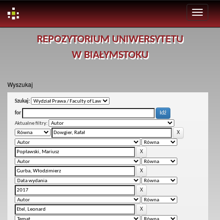
Skip
REPOZYTORIUM UNIWERSYTETU
navigation
W BIAŁYMSTOKU
Wyszukaj
Szukaj:
for
Aktualne filtry: