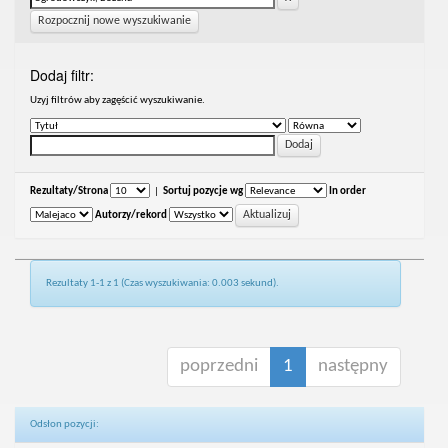
Rozpocznij nowe wyszukiwanie
Dodaj filtr:
Uzyj filtrów aby zagęścić wyszukiwanie.
Rezultaty/Strona
|
Sortuj pozycje wg
In order
Autorzy/rekord
Rezultaty 1-1 z 1 (Czas wyszukiwania: 0.003 sekund).
poprzedni
1
następny
Odsłon pozycji: