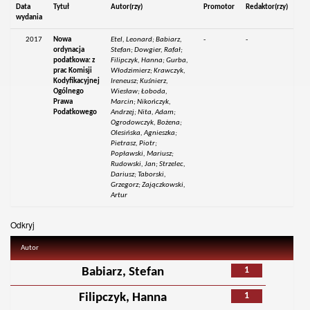
Data
Tytuł
Autor(rzy)
Promotor
Redaktor(rzy)
wydania
2017
Nowa
Etel, Leonard; Babiarz,
-
-
ordynacja
Stefan; Dowgier, Rafał;
podatkowa: z
Filipczyk, Hanna; Gurba,
prac Komisji
Włodzimierz; Krawczyk,
Kodyfikacyjnej
Ireneusz; Kuśnierz,
Ogólnego
Wiesław; Łoboda,
Prawa
Marcin; Nikończyk,
Podatkowego
Andrzej; Nita, Adam;
Ogrodowczyk, Bożena;
Olesińska, Agnieszka;
Pietrasz, Piotr;
Popławski, Mariusz;
Rudowski, Jan; Strzelec,
Dariusz; Taborski,
Grzegorz; Zajączkowski,
Artur
Odkryj
Autor
1
Babiarz, Stefan
1
Filipczyk, Hanna