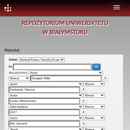
Skip
REPOZYTORIUM UNIWERSYTETU
navigation
W BIAŁYMSTOKU
Wyszukaj
Szukaj:
for
Aktualne filtry: