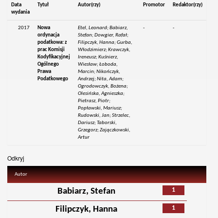
Data
Tytuł
Autor(rzy)
Promotor
Redaktor(rzy)
wydania
2017
Nowa
Etel, Leonard; Babiarz,
-
-
ordynacja
Stefan; Dowgier, Rafał;
podatkowa: z
Filipczyk, Hanna; Gurba,
prac Komisji
Włodzimierz; Krawczyk,
Kodyfikacyjnej
Ireneusz; Kuśnierz,
Ogólnego
Wiesław; Łoboda,
Prawa
Marcin; Nikończyk,
Podatkowego
Andrzej; Nita, Adam;
Ogrodowczyk, Bożena;
Olesińska, Agnieszka;
Pietrasz, Piotr;
Popławski, Mariusz;
Rudowski, Jan; Strzelec,
Dariusz; Taborski,
Grzegorz; Zajączkowski,
Artur
Odkryj
Autor
1
Babiarz, Stefan
1
Filipczyk, Hanna