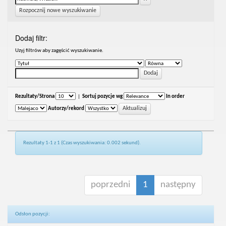
Rozpocznij nowe wyszukiwanie
Dodaj filtr:
Uzyj filtrów aby zagęścić wyszukiwanie.
Rezultaty/Strona
|
Sortuj pozycje wg
In order
Autorzy/rekord
Rezultaty 1-1 z 1 (Czas wyszukiwania: 0.002 sekund).
poprzedni
1
następny
Odsłon pozycji: