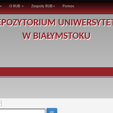
O RUB
Zespoły RUB
Pomoc
EPOZYTORIUM UNIWERSYTE
W BIAŁYMSTOKU