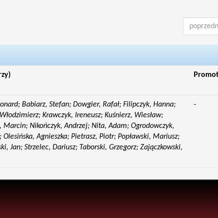
poprzedn
rzy)
Promo
eonard; Babiarz, Stefan; Dowgier, Rafał; Filipczyk, Hanna;
-
Włodzimierz; Krawczyk, Ireneusz; Kuśnierz, Wiesław;
 Marcin; Nikończyk, Andrzej; Nita, Adam; Ogrodowczyk,
 Olesińska, Agnieszka; Pietrasz, Piotr; Popławski, Mariusz;
i, Jan; Strzelec, Dariusz; Taborski, Grzegorz; Zajączkowski,