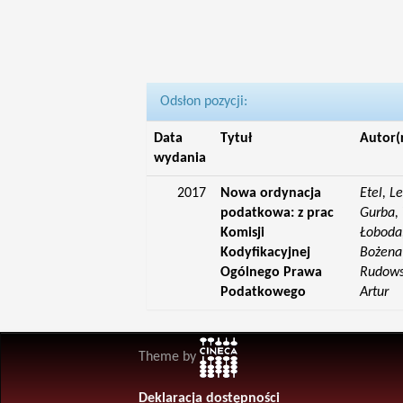
Odsłon pozycji:
Data
Tytuł
Autor(
wydania
2017
Nowa ordynacja
Etel, L
podatkowa: z prac
Gurba, 
Komisji
Łoboda,
Kodyfikacyjnej
Bożena;
Ogólnego Prawa
Rudowsk
Podatkowego
Artur
Theme by
Deklaracja dostępności