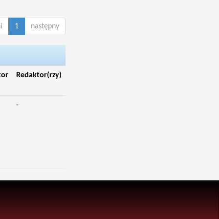
i
1
następny
tor
Redaktor(rzy)
-