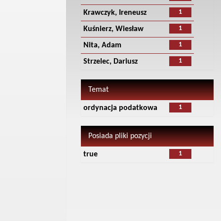
1
Krawczyk, Ireneusz
1
Kuśnierz, Wiesław
1
Nita, Adam
1
Strzelec, Dariusz
Temat
1
ordynacja podatkowa
Posiada pliki pozycji
1
true