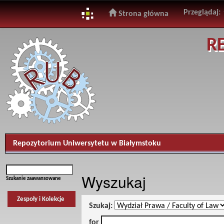
Przeglądaj:
Strona główna
Skip
R
navigation
Repozytorium Uniwersytetu w Białymstoku
Wyszukaj
Szukanie zaawansowane
Zespoły i Kolekcje
Szukaj:
for