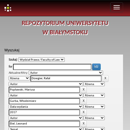
Skip
REPOZYTORIUM UNIWERSYTETU
navigation
W BIAŁYMSTOKU
Wyszukaj
Szukaj:
for
Aktualne filtry: