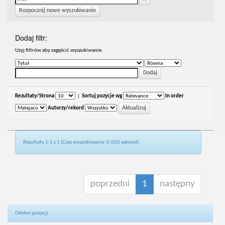
Rozpocznij nowe wyszukiwanie
Dodaj filtr:
Uzyj filtrów aby zagęścić wyszukiwanie.
Rezultaty/Strona
|
Sortuj pozycje wg
In order
Autorzy/rekord
Rezultaty 1-1 z 1 (Czas wyszukiwania: 0.002 sekund).
poprzedni
1
następny
Odsłon pozycji: