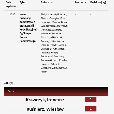
Data
Tytuł
Autor(rzy)
Promotor
Redaktor(rzy)
wydania
2017
Nowa
Etel, Leonard; Babiarz,
-
-
ordynacja
Stefan; Dowgier, Rafał;
podatkowa: z
Filipczyk, Hanna; Gurba,
prac Komisji
Włodzimierz; Krawczyk,
Kodyfikacyjnej
Ireneusz; Kuśnierz,
Ogólnego
Wiesław; Łoboda,
Prawa
Marcin; Nikończyk,
Podatkowego
Andrzej; Nita, Adam;
Ogrodowczyk, Bożena;
Olesińska, Agnieszka;
Pietrasz, Piotr;
Popławski, Mariusz;
Rudowski, Jan; Strzelec,
Dariusz; Taborski,
Grzegorz; Zajączkowski,
Artur
Odkryj
Autor
1
Krawczyk, Ireneusz
1
Kuśnierz, Wiesław