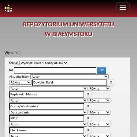
Skip
REPOZYTORIUM UNIWERSYTETU
navigation
W BIAŁYMSTOKU
Wyszukaj
Szukaj:
for
Aktualne filtry: