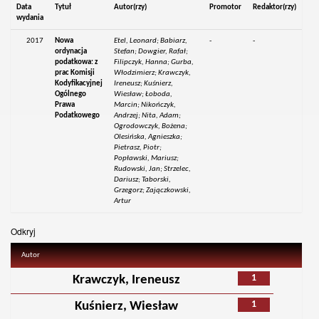
Data
Tytuł
Autor(rzy)
Promotor
Redaktor(rzy)
wydania
2017
Nowa
Etel, Leonard; Babiarz,
-
-
ordynacja
Stefan; Dowgier, Rafał;
podatkowa: z
Filipczyk, Hanna; Gurba,
prac Komisji
Włodzimierz; Krawczyk,
Kodyfikacyjnej
Ireneusz; Kuśnierz,
Ogólnego
Wiesław; Łoboda,
Prawa
Marcin; Nikończyk,
Podatkowego
Andrzej; Nita, Adam;
Ogrodowczyk, Bożena;
Olesińska, Agnieszka;
Pietrasz, Piotr;
Popławski, Mariusz;
Rudowski, Jan; Strzelec,
Dariusz; Taborski,
Grzegorz; Zajączkowski,
Artur
Odkryj
Autor
1
Krawczyk, Ireneusz
1
Kuśnierz, Wiesław