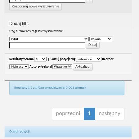
Rozpocznij nowe wyszukiwanie
Dodaj filtr:
Uzyj filtrów aby zagęścić wyszukiwanie.
Rezultaty/Strona
|
Sortuj pozycje wg
In order
Autorzy/rekord
Rezultaty 1-1 z 1 (Czas wyszukiwania: 0.003 sekund).
poprzedni
1
następny
Odsłon pozycji: