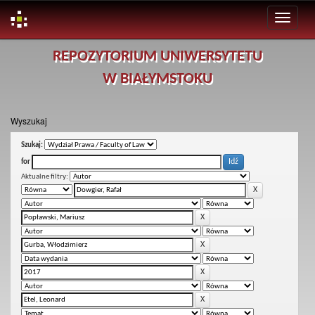
Skip
REPOZYTORIUM UNIWERSYTETU
navigation
W BIAŁYMSTOKU
Wyszukaj
Szukaj:
for
Aktualne filtry: