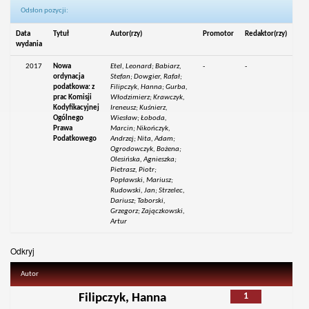
Odsłon pozycji:
Data
Tytuł
Autor(rzy)
Promotor
Redaktor(rzy)
wydania
2017
Nowa
Etel, Leonard; Babiarz,
-
-
ordynacja
Stefan; Dowgier, Rafał;
podatkowa: z
Filipczyk, Hanna; Gurba,
prac Komisji
Włodzimierz; Krawczyk,
Kodyfikacyjnej
Ireneusz; Kuśnierz,
Ogólnego
Wiesław; Łoboda,
Prawa
Marcin; Nikończyk,
Podatkowego
Andrzej; Nita, Adam;
Ogrodowczyk, Bożena;
Olesińska, Agnieszka;
Pietrasz, Piotr;
Popławski, Mariusz;
Rudowski, Jan; Strzelec,
Dariusz; Taborski,
Grzegorz; Zajączkowski,
Artur
Odkryj
Autor
1
Filipczyk, Hanna