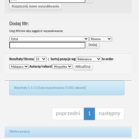
Rozpocznij nowe wyszukiwanie
Dodaj filtr:
Uzyj filtrów aby zagęścić wyszukiwanie.
Rezultaty/Strona
|
Sortuj pozycje wg
In order
Autorzy/rekord
Rezultaty 1-1 z 1 (Czas wyszukiwania: 0.002 sekund).
poprzedni
1
następny
Odsłon pozycji: