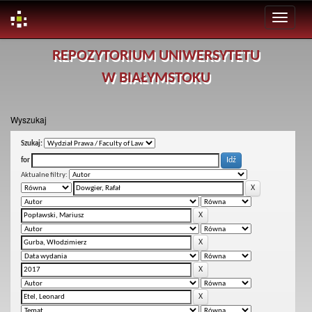
Skip
REPOZYTORIUM UNIWERSYTETU
navigation
W BIAŁYMSTOKU
Wyszukaj
Szukaj:
for
Aktualne filtry: