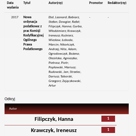
Data
Tytuł
Autor(rzy)
Promotor
Redaktor(rzy)
wydania
2017
Nowa
Etel, Leonard; Babiarz,
-
-
ordynacja
Stefan; Dowgier, Rafał;
podatkowa: z
Filipczyk, Hanna; Gurba,
prac Komisji
Włodzimierz; Krawczyk,
Kodyfikacyjnej
Ireneusz; Kuśnierz,
Ogólnego
Wiesław; Łoboda,
Prawa
Marcin; Nikończyk,
Podatkowego
Andrzej; Nita, Adam;
Ogrodowczyk, Bożena;
Olesińska, Agnieszka;
Pietrasz, Piotr;
Popławski, Mariusz;
Rudowski, Jan; Strzelec,
Dariusz; Taborski,
Grzegorz; Zajączkowski,
Artur
Odkryj
Autor
1
Filipczyk, Hanna
1
Krawczyk, Ireneusz