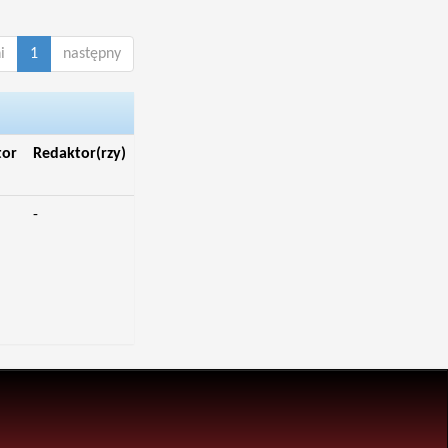
i
1
następny
tor
Redaktor(rzy)
-