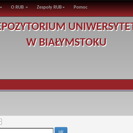
O RUB
Zespoły RUB
Pomoc
EPOZYTORIUM UNIWERSYTE
W BIAŁYMSTOKU