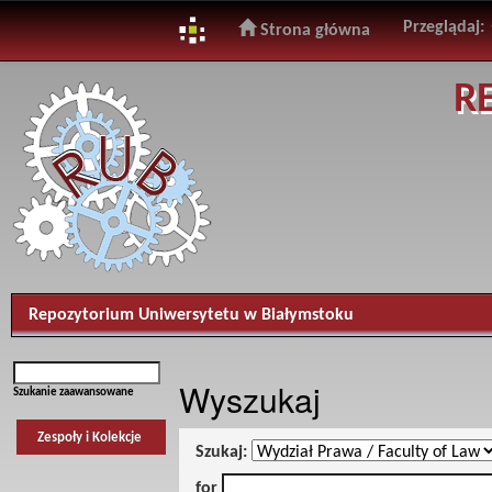
Przeglądaj:
Strona główna
Skip
R
navigation
Repozytorium Uniwersytetu w Białymstoku
Wyszukaj
Szukanie zaawansowane
Zespoły i Kolekcje
Szukaj:
for