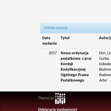
Odsłon pozycji:
Data
Tytuł
Autor(
wydania
2017
Nowa ordynacja
Etel, L
podatkowa: z prac
Gurba, 
Komisji
Łoboda,
Kodyfikacyjnej
Bożena;
Ogólnego Prawa
Rudowsk
Podatkowego
Artur
Theme by
Deklaracja dostępności