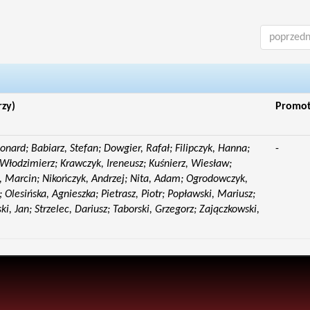
poprzedn
rzy)
Promo
eonard; Babiarz, Stefan; Dowgier, Rafał; Filipczyk, Hanna;
-
Włodzimierz; Krawczyk, Ireneusz; Kuśnierz, Wiesław;
 Marcin; Nikończyk, Andrzej; Nita, Adam; Ogrodowczyk,
 Olesińska, Agnieszka; Pietrasz, Piotr; Popławski, Mariusz;
i, Jan; Strzelec, Dariusz; Taborski, Grzegorz; Zajączkowski,