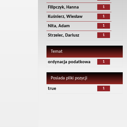
1
Filipczyk, Hanna
1
Kuśnierz, Wiesław
1
Nita, Adam
1
Strzelec, Dariusz
Temat
1
ordynacja podatkowa
Posiada pliki pozycji
1
true