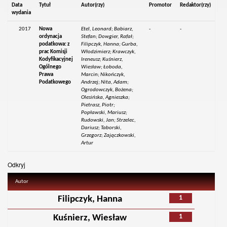
Data
Tytuł
Autor(rzy)
Promotor
Redaktor(rzy)
wydania
2017
Nowa
Etel, Leonard; Babiarz,
-
-
ordynacja
Stefan; Dowgier, Rafał;
podatkowa: z
Filipczyk, Hanna; Gurba,
prac Komisji
Włodzimierz; Krawczyk,
Kodyfikacyjnej
Ireneusz; Kuśnierz,
Ogólnego
Wiesław; Łoboda,
Prawa
Marcin; Nikończyk,
Podatkowego
Andrzej; Nita, Adam;
Ogrodowczyk, Bożena;
Olesińska, Agnieszka;
Pietrasz, Piotr;
Popławski, Mariusz;
Rudowski, Jan; Strzelec,
Dariusz; Taborski,
Grzegorz; Zajączkowski,
Artur
Odkryj
Autor
1
Filipczyk, Hanna
1
Kuśnierz, Wiesław