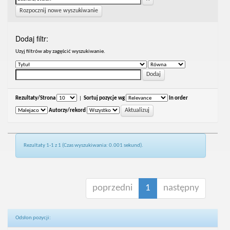
Rozpocznij nowe wyszukiwanie
Dodaj filtr:
Uzyj filtrów aby zagęścić wyszukiwanie.
Rezultaty/Strona
|
Sortuj pozycje wg
In order
Autorzy/rekord
Rezultaty 1-1 z 1 (Czas wyszukiwania: 0.001 sekund).
poprzedni
1
następny
Odsłon pozycji: