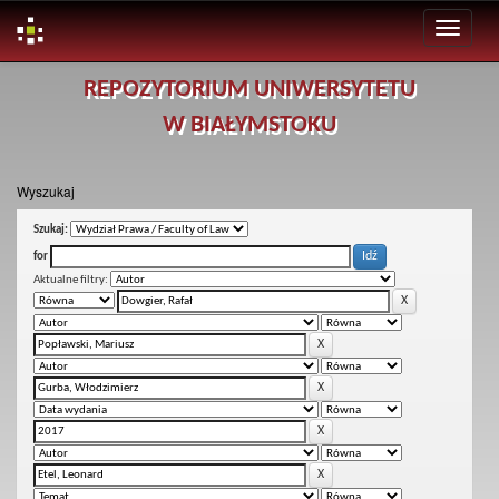
Skip
REPOZYTORIUM UNIWERSYTETU
navigation
W BIAŁYMSTOKU
Wyszukaj
Szukaj:
for
Aktualne filtry: