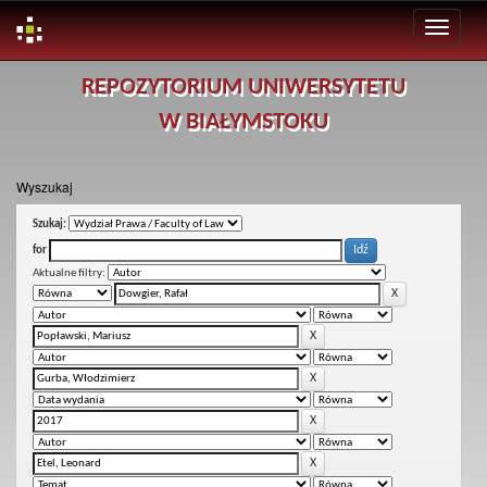
Skip
REPOZYTORIUM UNIWERSYTETU
navigation
W BIAŁYMSTOKU
Wyszukaj
Szukaj:
for
Aktualne filtry: