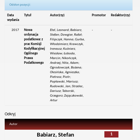
Odsłon pozycji:
Data
Tytuł
Autor(rzy)
Promotor
Redaktor(rzy)
wydania
2017
Nowa
Etel, Leonard; Babiarz,
-
-
ordynacja
Stefan; Dowgier, Rafał;
podatkowa: z
Filipczyk, Hanna; Gurba,
prac Komisji
Włodzimierz; Krawczyk,
Kodyfikacyjnej
Ireneusz; Kuśnierz,
Ogólnego
Wiesław; Łoboda,
Prawa
Marcin; Nikończyk,
Podatkowego
Andrzej; Nita, Adam;
Ogrodowczyk, Bożena;
Olesińska, Agnieszka;
Pietrasz, Piotr;
Popławski, Mariusz;
Rudowski, Jan; Strzelec,
Dariusz; Taborski,
Grzegorz; Zajączkowski,
Artur
Odkryj
Autor
1
Babiarz, Stefan