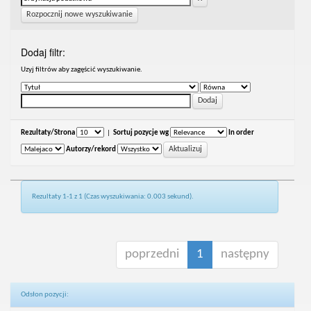
Rozpocznij nowe wyszukiwanie
Dodaj filtr:
Uzyj filtrów aby zagęścić wyszukiwanie.
Rezultaty/Strona
|
Sortuj pozycje wg
In order
Autorzy/rekord
Rezultaty 1-1 z 1 (Czas wyszukiwania: 0.003 sekund).
poprzedni
1
następny
Odsłon pozycji: