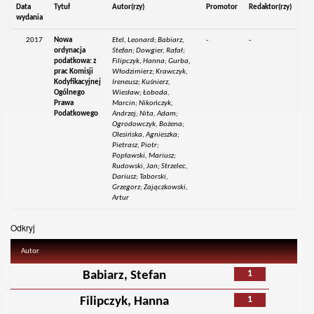
Data
Tytuł
Autor(rzy)
Promotor
Redaktor(rzy)
wydania
2017
Nowa
Etel, Leonard; Babiarz,
-
-
ordynacja
Stefan; Dowgier, Rafał;
podatkowa: z
Filipczyk, Hanna; Gurba,
prac Komisji
Włodzimierz; Krawczyk,
Kodyfikacyjnej
Ireneusz; Kuśnierz,
Ogólnego
Wiesław; Łoboda,
Prawa
Marcin; Nikończyk,
Podatkowego
Andrzej; Nita, Adam;
Ogrodowczyk, Bożena;
Olesińska, Agnieszka;
Pietrasz, Piotr;
Popławski, Mariusz;
Rudowski, Jan; Strzelec,
Dariusz; Taborski,
Grzegorz; Zajączkowski,
Artur
Odkryj
Autor
1
Babiarz, Stefan
1
Filipczyk, Hanna