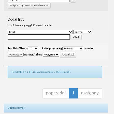
Rozpocznij nowe wyszukiwanie
Dodaj filtr:
Uzyj filtrów aby zagęścić wyszukiwanie.
Rezultaty/Strona
|
Sortuj pozycje wg
In order
Autorzy/rekord
Rezultaty 1-1 z 1 (Czas wyszukiwania: 0.001 sekund).
poprzedni
1
następny
Odsłon pozycji: