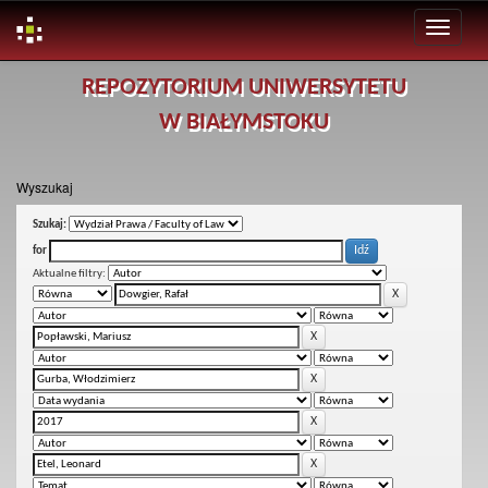
Skip
REPOZYTORIUM UNIWERSYTETU
navigation
W BIAŁYMSTOKU
Wyszukaj
Szukaj:
for
Aktualne filtry: