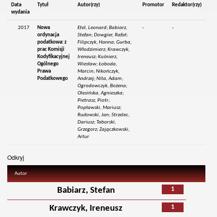
Data
Tytuł
Autor(rzy)
Promotor
Redaktor(rzy)
wydania
2017
Nowa
Etel, Leonard; Babiarz,
-
-
ordynacja
Stefan; Dowgier, Rafał;
podatkowa: z
Filipczyk, Hanna; Gurba,
prac Komisji
Włodzimierz; Krawczyk,
Kodyfikacyjnej
Ireneusz; Kuśnierz,
Ogólnego
Wiesław; Łoboda,
Prawa
Marcin; Nikończyk,
Podatkowego
Andrzej; Nita, Adam;
Ogrodowczyk, Bożena;
Olesińska, Agnieszka;
Pietrasz, Piotr;
Popławski, Mariusz;
Rudowski, Jan; Strzelec,
Dariusz; Taborski,
Grzegorz; Zajączkowski,
Artur
Odkryj
Autor
1
Babiarz, Stefan
1
Krawczyk, Ireneusz