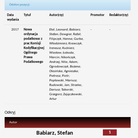
Odsłon pozycji:
Data
Tytuł
Autor(rzy)
Promotor
Redaktor(rzy)
wydania
2017
Nowa
Etel, Leonard; Babiarz,
-
-
ordynacja
Stefan; Dowgier, Rafał;
podatkowa: z
Filipczyk, Hanna; Gurba,
prac Komisji
Włodzimierz; Krawczyk,
Kodyfikacyjnej
Ireneusz; Kuśnierz,
Ogólnego
Wiesław; Łoboda,
Prawa
Marcin; Nikończyk,
Podatkowego
Andrzej; Nita, Adam;
Ogrodowczyk, Bożena;
Olesińska, Agnieszka;
Pietrasz, Piotr;
Popławski, Mariusz;
Rudowski, Jan; Strzelec,
Dariusz; Taborski,
Grzegorz; Zajączkowski,
Artur
Odkryj
Autor
1
Babiarz, Stefan