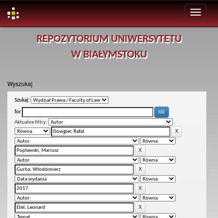
Skip
REPOZYTORIUM UNIWERSYTETU
navigation
W BIAŁYMSTOKU
Wyszukaj
Szukaj:
for
Aktualne filtry: