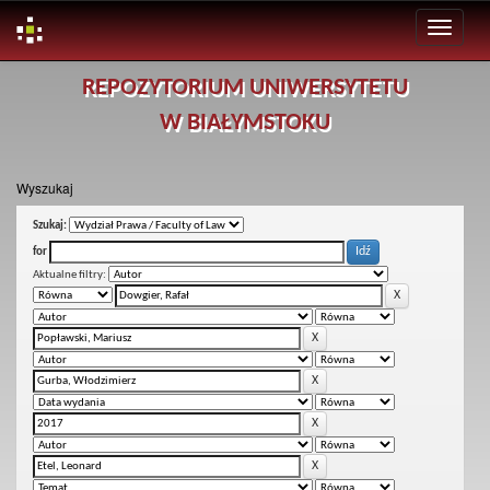
Skip
REPOZYTORIUM UNIWERSYTETU
navigation
W BIAŁYMSTOKU
Wyszukaj
Szukaj:
for
Aktualne filtry: