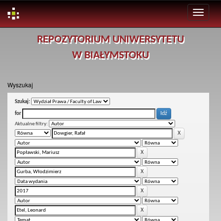
Skip
REPOZYTORIUM UNIWERSYTETU
navigation
W BIAŁYMSTOKU
Wyszukaj
Szukaj:
for
Aktualne filtry: