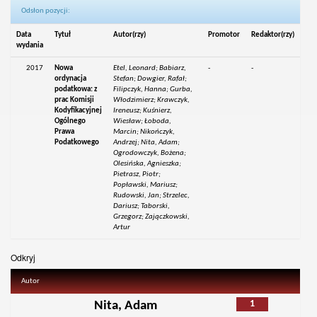
Odsłon pozycji:
Data
Tytuł
Autor(rzy)
Promotor
Redaktor(rzy)
wydania
2017
Nowa
Etel, Leonard; Babiarz,
-
-
ordynacja
Stefan; Dowgier, Rafał;
podatkowa: z
Filipczyk, Hanna; Gurba,
prac Komisji
Włodzimierz; Krawczyk,
Kodyfikacyjnej
Ireneusz; Kuśnierz,
Ogólnego
Wiesław; Łoboda,
Prawa
Marcin; Nikończyk,
Podatkowego
Andrzej; Nita, Adam;
Ogrodowczyk, Bożena;
Olesińska, Agnieszka;
Pietrasz, Piotr;
Popławski, Mariusz;
Rudowski, Jan; Strzelec,
Dariusz; Taborski,
Grzegorz; Zajączkowski,
Artur
Odkryj
Autor
1
Nita, Adam