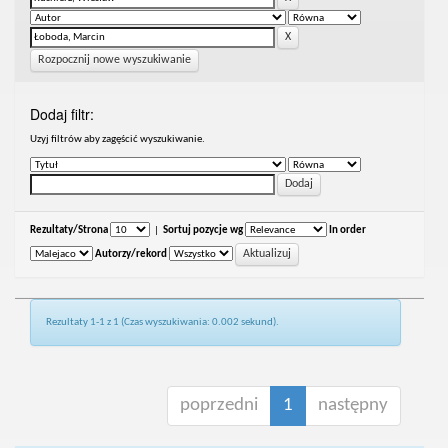
Rozpocznij nowe wyszukiwanie
Dodaj filtr:
Uzyj filtrów aby zagęścić wyszukiwanie.
Rezultaty/Strona
|
Sortuj pozycje wg
In order
Autorzy/rekord
Rezultaty 1-1 z 1 (Czas wyszukiwania: 0.002 sekund).
poprzedni
1
następny