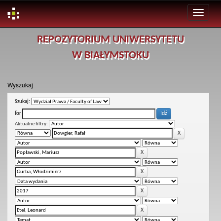
Skip
REPOZYTORIUM UNIWERSYTETU
navigation
W BIAŁYMSTOKU
Wyszukaj
Szukaj:
for
Aktualne filtry: