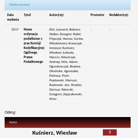
Odsłon pozycji:
Data
Tytuł
Autor(rzy)
Promotor
Redaktor(rzy)
wydania
2017
Nowa
Etel, Leonard; Babiarz,
-
-
ordynacja
Stefan; Dowgier, Rafał;
podatkowa: z
Filipczyk, Hanna; Gurba,
prac Komisji
Włodzimierz; Krawczyk,
Kodyfikacyjnej
Ireneusz; Kuśnierz,
Ogólnego
Wiesław; Łoboda,
Prawa
Marcin; Nikończyk,
Podatkowego
Andrzej; Nita, Adam;
Ogrodowczyk, Bożena;
Olesińska, Agnieszka;
Pietrasz, Piotr;
Popławski, Mariusz;
Rudowski, Jan; Strzelec,
Dariusz; Taborski,
Grzegorz; Zajączkowski,
Artur
Odkryj
Autor
1
Kuśnierz, Wiesław