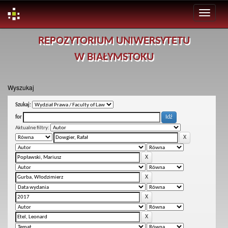
Skip
REPOZYTORIUM UNIWERSYTETU
navigation
W BIAŁYMSTOKU
Wyszukaj
Szukaj:
for
Aktualne filtry: