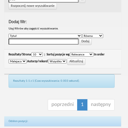
Rozpocznij nowe wyszukiwanie
Dodaj filtr:
Uzyj filtrów aby zagęścić wyszukiwanie.
Rezultaty/Strona
|
Sortuj pozycje wg
In order
Autorzy/rekord
Rezultaty 1-1 z 1 (Czas wyszukiwania: 0.003 sekund).
poprzedni
1
następny
Odsłon pozycji: