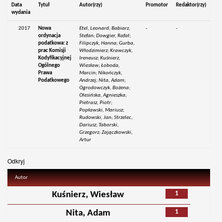
Data
Tytuł
Autor(rzy)
Promotor
Redaktor(rzy)
wydania
2017
Nowa
Etel, Leonard; Babiarz,
-
-
ordynacja
Stefan; Dowgier, Rafał;
podatkowa: z
Filipczyk, Hanna; Gurba,
prac Komisji
Włodzimierz; Krawczyk,
Kodyfikacyjnej
Ireneusz; Kuśnierz,
Ogólnego
Wiesław; Łoboda,
Prawa
Marcin; Nikończyk,
Podatkowego
Andrzej; Nita, Adam;
Ogrodowczyk, Bożena;
Olesińska, Agnieszka;
Pietrasz, Piotr;
Popławski, Mariusz;
Rudowski, Jan; Strzelec,
Dariusz; Taborski,
Grzegorz; Zajączkowski,
Artur
Odkryj
Autor
1
Kuśnierz, Wiesław
1
Nita, Adam