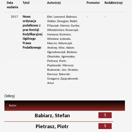
Data
Tytuł
Autor(rzy)
Promotor
Redaktor(rzy)
wydania
2017
Nowa
Etel, Leonard; Babiarz,
-
-
ordynacja
Stefan; Dowgier, Rafał;
podatkowa: z
Filipczyk, Hanna; Gurba,
prac Komisji
Włodzimierz; Krawczyk,
Kodyfikacyjnej
Ireneusz; Kuśnierz,
Ogólnego
Wiesław; Łoboda,
Prawa
Marcin; Nikończyk,
Podatkowego
Andrzej; Nita, Adam;
Ogrodowczyk, Bożena;
Olesińska, Agnieszka;
Pietrasz, Piotr;
Popławski, Mariusz;
Rudowski, Jan; Strzelec,
Dariusz; Taborski,
Grzegorz; Zajączkowski,
Artur
Odkryj
Autor
1
Babiarz, Stefan
1
Pietrasz, Piotr