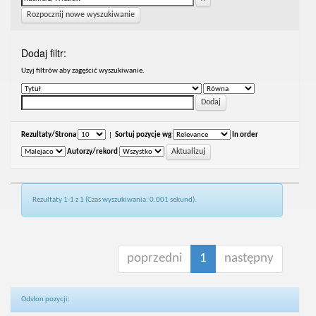
Rozpocznij nowe wyszukiwanie
Dodaj filtr:
Uzyj filtrów aby zagęścić wyszukiwanie.
Rezultaty/Strona
|
Sortuj pozycje wg
In order
Autorzy/rekord
Rezultaty 1-1 z 1 (Czas wyszukiwania: 0.001 sekund).
poprzedni
1
następny
Odsłon pozycji: