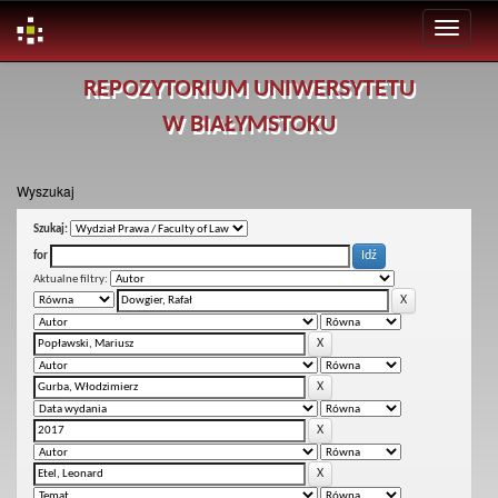
Skip
REPOZYTORIUM UNIWERSYTETU
navigation
W BIAŁYMSTOKU
Wyszukaj
Szukaj:
for
Aktualne filtry: