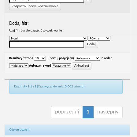
Rozpocznij nowe wyszukiwanie
Dodaj filtr:
Uzyj filtrów aby zagęścić wyszukiwanie.
Rezultaty/Strona
|
Sortuj pozycje wg
In order
Autorzy/rekord
Rezultaty 1-1 z 1 (Czas wyszukiwania: 0.002 sekund).
poprzedni
1
następny
Odsłon pozycji: