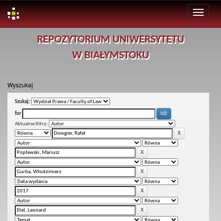
Skip
REPOZYTORIUM UNIWERSYTETU
navigation
W BIAŁYMSTOKU
Wyszukaj
Szukaj:
for
Aktualne filtry: