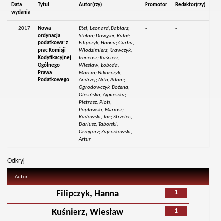
Data
Tytuł
Autor(rzy)
Promotor
Redaktor(rzy)
wydania
2017
Nowa
Etel, Leonard; Babiarz,
-
-
ordynacja
Stefan; Dowgier, Rafał;
podatkowa: z
Filipczyk, Hanna; Gurba,
prac Komisji
Włodzimierz; Krawczyk,
Kodyfikacyjnej
Ireneusz; Kuśnierz,
Ogólnego
Wiesław; Łoboda,
Prawa
Marcin; Nikończyk,
Podatkowego
Andrzej; Nita, Adam;
Ogrodowczyk, Bożena;
Olesińska, Agnieszka;
Pietrasz, Piotr;
Popławski, Mariusz;
Rudowski, Jan; Strzelec,
Dariusz; Taborski,
Grzegorz; Zajączkowski,
Artur
Odkryj
Autor
1
Filipczyk, Hanna
1
Kuśnierz, Wiesław