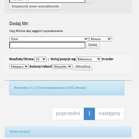
Rozpocznij nowe wyszukiwanie
Dodaj filtr:
Uzyj filtrów aby zagęścić wyszukiwanie.
Rezultaty/Strona
|
Sortuj pozycje wg
In order
Autorzy/rekord
Rezultaty 1-1 z 1 (Czas wyszukiwania: 0.002 sekund).
poprzedni
1
następny
Odsłon pozycji: