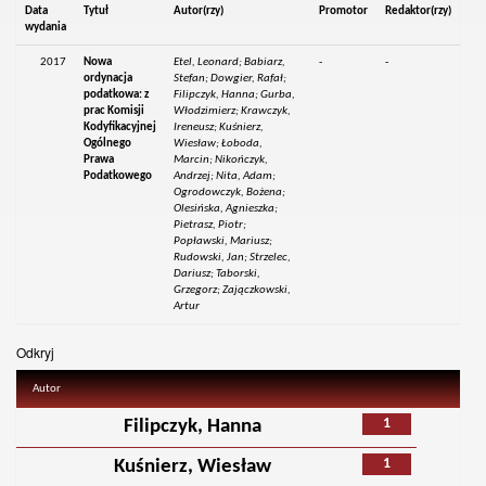
Data
Tytuł
Autor(rzy)
Promotor
Redaktor(rzy)
wydania
2017
Nowa
Etel, Leonard; Babiarz,
-
-
ordynacja
Stefan; Dowgier, Rafał;
podatkowa: z
Filipczyk, Hanna; Gurba,
prac Komisji
Włodzimierz; Krawczyk,
Kodyfikacyjnej
Ireneusz; Kuśnierz,
Ogólnego
Wiesław; Łoboda,
Prawa
Marcin; Nikończyk,
Podatkowego
Andrzej; Nita, Adam;
Ogrodowczyk, Bożena;
Olesińska, Agnieszka;
Pietrasz, Piotr;
Popławski, Mariusz;
Rudowski, Jan; Strzelec,
Dariusz; Taborski,
Grzegorz; Zajączkowski,
Artur
Odkryj
Autor
1
Filipczyk, Hanna
1
Kuśnierz, Wiesław