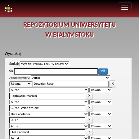
Skip
REPOZYTORIUM UNIWERSYTETU
navigation
W BIAŁYMSTOKU
Wyszukaj
Szukaj:
for
Aktualne filtry: