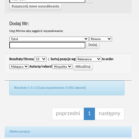
Rozpocznij nowe wyszukiwanie
Dodaj filtr:
Uzyj filtrów aby zagęścić wyszukiwanie.
Rezultaty/Strona
|
Sortuj pozycje wg
In order
Autorzy/rekord
Rezultaty 1-1 z 1 (Czas wyszukiwania: 0.002 sekund).
poprzedni
1
następny
Odsłon pozycji: