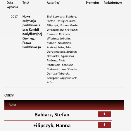
Data
Tytuł
Autor(rzy)
Promotor
Redaktor(rzy)
wydania
2017
Nowa
Etel, Leonard; Babiarz,
-
-
ordynacja
Stefan; Dowgier, Rafał;
podatkowa: z
Filipczyk, Hanna; Gurba,
prac Komisji
Włodzimierz; Krawczyk,
Kodyfikacyjnej
Ireneusz; Kuśnierz,
Ogólnego
Wiesław; Łoboda,
Prawa
Marcin; Nikończyk,
Podatkowego
Andrzej; Nita, Adam;
Ogrodowczyk, Bożena;
Olesińska, Agnieszka;
Pietrasz, Piotr;
Popławski, Mariusz;
Rudowski, Jan; Strzelec,
Dariusz; Taborski,
Grzegorz; Zajączkowski,
Artur
Odkryj
Autor
1
Babiarz, Stefan
1
Filipczyk, Hanna