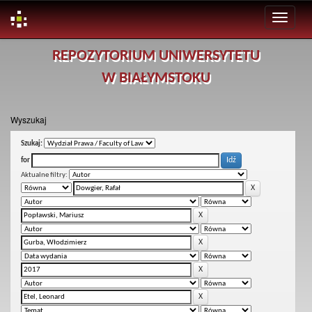
Skip
REPOZYTORIUM UNIWERSYTETU
navigation
W BIAŁYMSTOKU
Wyszukaj
Szukaj:
for
Aktualne filtry: