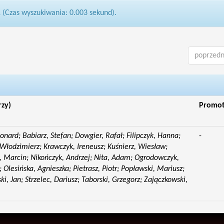
1 (Czas wyszukiwania: 0.003 sekund).
poprzedn
rzy)
Promo
eonard; Babiarz, Stefan; Dowgier, Rafał; Filipczyk, Hanna;
-
Włodzimierz; Krawczyk, Ireneusz; Kuśnierz, Wiesław;
 Marcin; Nikończyk, Andrzej; Nita, Adam; Ogrodowczyk,
 Olesińska, Agnieszka; Pietrasz, Piotr; Popławski, Mariusz;
i, Jan; Strzelec, Dariusz; Taborski, Grzegorz; Zajączkowski,