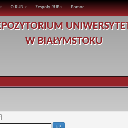
O RUB
Zespoły RUB
Pomoc
EPOZYTORIUM UNIWERSYTE
W BIAŁYMSTOKU