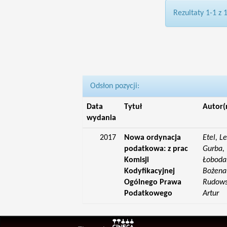
Rezultaty 1-1 z 
Odsłon pozycji:
Data
Tytuł
Autor(
wydania
2017
Nowa ordynacja
Etel, L
podatkowa: z prac
Gurba, 
Komisji
Łoboda,
Kodyfikacyjnej
Bożena;
Ogólnego Prawa
Rudowsk
Podatkowego
Artur