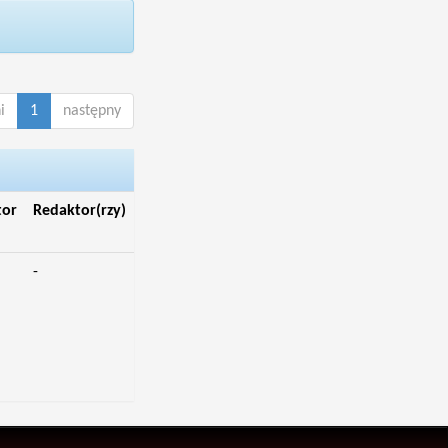
i
1
następny
tor
Redaktor(rzy)
-