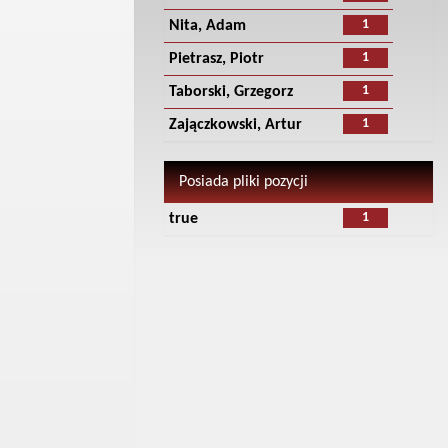
1
Nita, Adam
1
Pietrasz, Piotr
1
Taborski, Grzegorz
1
Zajączkowski, Artur
Posiada pliki pozycji
1
true