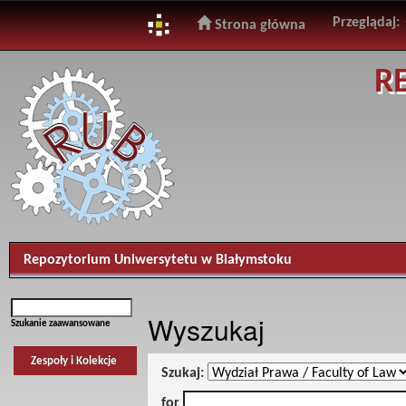
Przeglądaj:
Strona główna
Skip
R
navigation
Repozytorium Uniwersytetu w Białymstoku
Wyszukaj
Szukanie zaawansowane
Zespoły i Kolekcje
Szukaj:
for