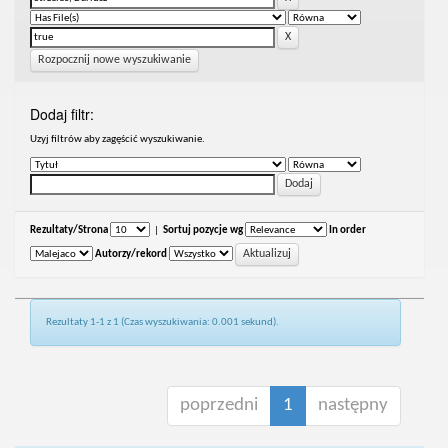
Rozpocznij nowe wyszukiwanie
Dodaj filtr:
Uzyj filtrów aby zagęścić wyszukiwanie.
Rezultaty/Strona
|
Sortuj pozycje wg
In order
Autorzy/rekord
Rezultaty 1-1 z 1 (Czas wyszukiwania: 0.001 sekund).
poprzedni
1
następny