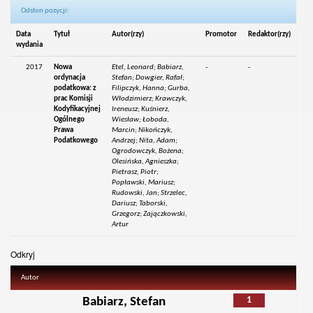
Odsłon pozycji:
Data
Tytuł
Autor(rzy)
Promotor
Redaktor(rzy)
wydania
2017
Nowa
Etel, Leonard; Babiarz,
-
-
ordynacja
Stefan; Dowgier, Rafał;
podatkowa: z
Filipczyk, Hanna; Gurba,
prac Komisji
Włodzimierz; Krawczyk,
Kodyfikacyjnej
Ireneusz; Kuśnierz,
Ogólnego
Wiesław; Łoboda,
Prawa
Marcin; Nikończyk,
Podatkowego
Andrzej; Nita, Adam;
Ogrodowczyk, Bożena;
Olesińska, Agnieszka;
Pietrasz, Piotr;
Popławski, Mariusz;
Rudowski, Jan; Strzelec,
Dariusz; Taborski,
Grzegorz; Zajączkowski,
Artur
Odkryj
Autor
1
Babiarz, Stefan