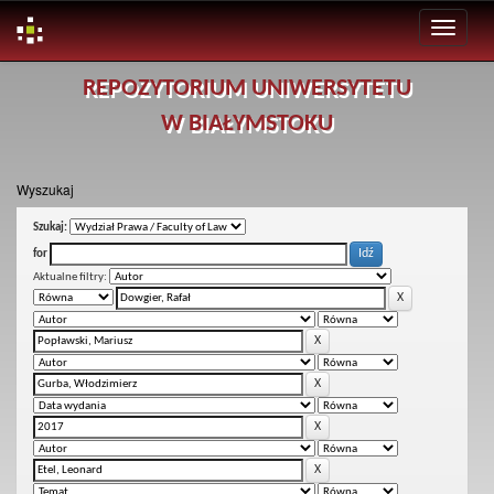
Skip
REPOZYTORIUM UNIWERSYTETU
navigation
W BIAŁYMSTOKU
Wyszukaj
Szukaj:
for
Aktualne filtry: