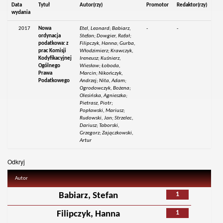
Data
Tytuł
Autor(rzy)
Promotor
Redaktor(rzy)
wydania
2017
Nowa
Etel, Leonard; Babiarz,
-
-
ordynacja
Stefan; Dowgier, Rafał;
podatkowa: z
Filipczyk, Hanna; Gurba,
prac Komisji
Włodzimierz; Krawczyk,
Kodyfikacyjnej
Ireneusz; Kuśnierz,
Ogólnego
Wiesław; Łoboda,
Prawa
Marcin; Nikończyk,
Podatkowego
Andrzej; Nita, Adam;
Ogrodowczyk, Bożena;
Olesińska, Agnieszka;
Pietrasz, Piotr;
Popławski, Mariusz;
Rudowski, Jan; Strzelec,
Dariusz; Taborski,
Grzegorz; Zajączkowski,
Artur
Odkryj
Autor
1
Babiarz, Stefan
1
Filipczyk, Hanna