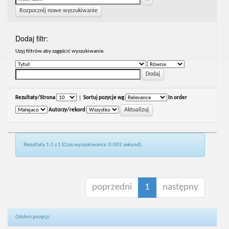
Rozpocznij nowe wyszukiwanie
Dodaj filtr:
Uzyj filtrów aby zagęścić wyszukiwanie.
Rezultaty/Strona
|
Sortuj pozycje wg
In order
Autorzy/rekord
Rezultaty 1-1 z 1 (Czas wyszukiwania: 0.002 sekund).
poprzedni
1
następny
Odsłon pozycji: