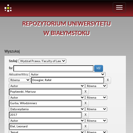
Skip
REPOZYTORIUM UNIWERSYTETU
navigation
W BIAŁYMSTOKU
Wyszukaj
Szukaj:
for
Aktualne filtry: