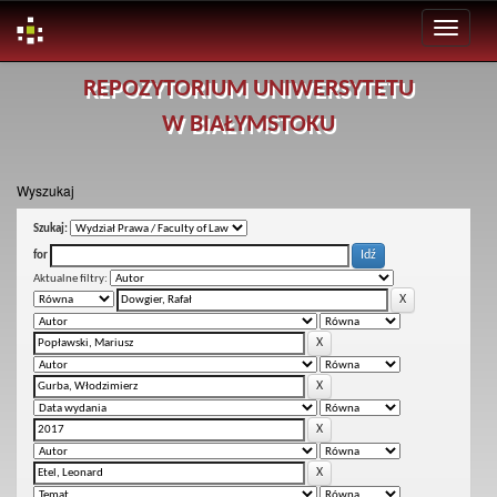
Skip
REPOZYTORIUM UNIWERSYTETU
navigation
W BIAŁYMSTOKU
Wyszukaj
Szukaj:
for
Aktualne filtry: