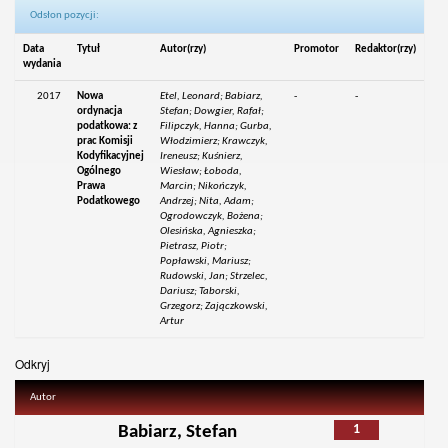
Odsłon pozycji:
Data
Tytuł
Autor(rzy)
Promotor
Redaktor(rzy)
wydania
2017
Nowa
Etel, Leonard; Babiarz,
-
-
ordynacja
Stefan; Dowgier, Rafał;
podatkowa: z
Filipczyk, Hanna; Gurba,
prac Komisji
Włodzimierz; Krawczyk,
Kodyfikacyjnej
Ireneusz; Kuśnierz,
Ogólnego
Wiesław; Łoboda,
Prawa
Marcin; Nikończyk,
Podatkowego
Andrzej; Nita, Adam;
Ogrodowczyk, Bożena;
Olesińska, Agnieszka;
Pietrasz, Piotr;
Popławski, Mariusz;
Rudowski, Jan; Strzelec,
Dariusz; Taborski,
Grzegorz; Zajączkowski,
Artur
Odkryj
Autor
1
Babiarz, Stefan