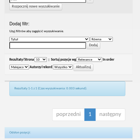
Rozpocznij nowe wyszukiwanie
Dodaj filtr:
Uzyj filtrów aby zagęścić wyszukiwanie.
Rezultaty/Strona
|
Sortuj pozycje wg
In order
Autorzy/rekord
Rezultaty 1-1 z 1 (Czas wyszukiwania: 0.003 sekund).
poprzedni
1
następny
Odsłon pozycji: