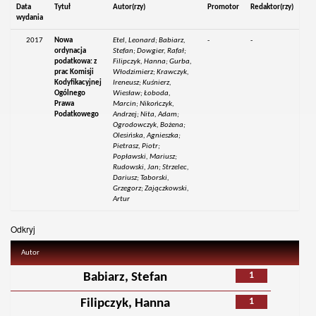
Data
Tytuł
Autor(rzy)
Promotor
Redaktor(rzy)
wydania
2017
Nowa
Etel, Leonard; Babiarz,
-
-
ordynacja
Stefan; Dowgier, Rafał;
podatkowa: z
Filipczyk, Hanna; Gurba,
prac Komisji
Włodzimierz; Krawczyk,
Kodyfikacyjnej
Ireneusz; Kuśnierz,
Ogólnego
Wiesław; Łoboda,
Prawa
Marcin; Nikończyk,
Podatkowego
Andrzej; Nita, Adam;
Ogrodowczyk, Bożena;
Olesińska, Agnieszka;
Pietrasz, Piotr;
Popławski, Mariusz;
Rudowski, Jan; Strzelec,
Dariusz; Taborski,
Grzegorz; Zajączkowski,
Artur
Odkryj
Autor
1
Babiarz, Stefan
1
Filipczyk, Hanna