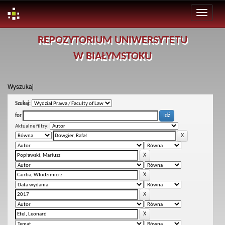
Skip
REPOZYTORIUM UNIWERSYTETU
navigation
W BIAŁYMSTOKU
Wyszukaj
Szukaj:
for
Aktualne filtry: