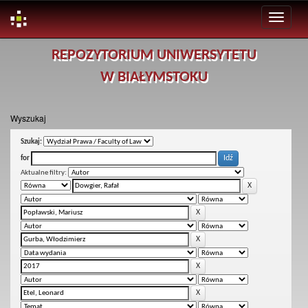
Skip
REPOZYTORIUM UNIWERSYTETU
navigation
W BIAŁYMSTOKU
Wyszukaj
Szukaj:
for
Aktualne filtry: