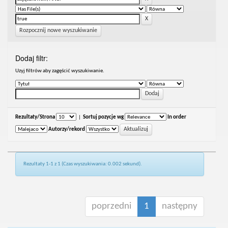
Rozpocznij nowe wyszukiwanie
Dodaj filtr:
Uzyj filtrów aby zagęścić wyszukiwanie.
Rezultaty/Strona
|
Sortuj pozycje wg
In order
Autorzy/rekord
Rezultaty 1-1 z 1 (Czas wyszukiwania: 0.002 sekund).
poprzedni
1
następny