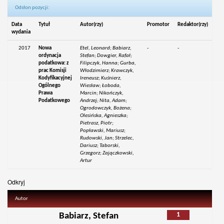
Odsłon pozycji:
Data
Tytuł
Autor(rzy)
Promotor
Redaktor(rzy)
wydania
2017
Nowa
Etel, Leonard; Babiarz,
-
-
ordynacja
Stefan; Dowgier, Rafał;
podatkowa: z
Filipczyk, Hanna; Gurba,
prac Komisji
Włodzimierz; Krawczyk,
Kodyfikacyjnej
Ireneusz; Kuśnierz,
Ogólnego
Wiesław; Łoboda,
Prawa
Marcin; Nikończyk,
Podatkowego
Andrzej; Nita, Adam;
Ogrodowczyk, Bożena;
Olesińska, Agnieszka;
Pietrasz, Piotr;
Popławski, Mariusz;
Rudowski, Jan; Strzelec,
Dariusz; Taborski,
Grzegorz; Zajączkowski,
Artur
Odkryj
Autor
1
Babiarz, Stefan