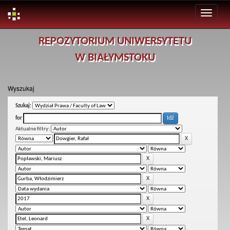
Skip
REPOZYTORIUM UNIWERSYTETU
navigation
W BIAŁYMSTOKU
Wyszukaj
Szukaj:
for
Aktualne filtry: