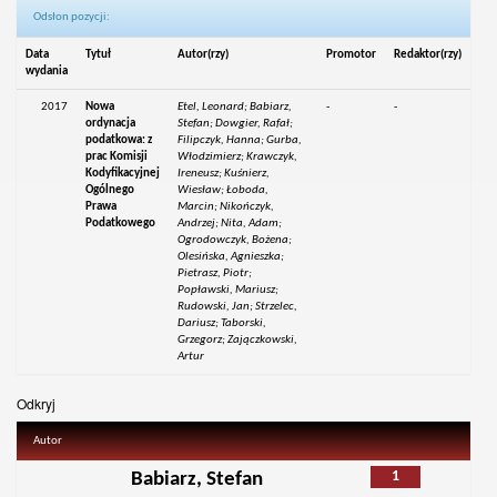
Odsłon pozycji:
Data
Tytuł
Autor(rzy)
Promotor
Redaktor(rzy)
wydania
2017
Nowa
Etel, Leonard; Babiarz,
-
-
ordynacja
Stefan; Dowgier, Rafał;
podatkowa: z
Filipczyk, Hanna; Gurba,
prac Komisji
Włodzimierz; Krawczyk,
Kodyfikacyjnej
Ireneusz; Kuśnierz,
Ogólnego
Wiesław; Łoboda,
Prawa
Marcin; Nikończyk,
Podatkowego
Andrzej; Nita, Adam;
Ogrodowczyk, Bożena;
Olesińska, Agnieszka;
Pietrasz, Piotr;
Popławski, Mariusz;
Rudowski, Jan; Strzelec,
Dariusz; Taborski,
Grzegorz; Zajączkowski,
Artur
Odkryj
Autor
1
Babiarz, Stefan