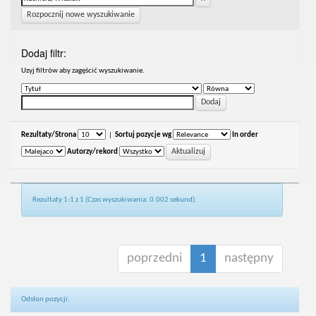
Rozpocznij nowe wyszukiwanie
Dodaj filtr:
Uzyj filtrów aby zagęścić wyszukiwanie.
Rezultaty/Strona
|
Sortuj pozycje wg
In order
Autorzy/rekord
Rezultaty 1-1 z 1 (Czas wyszukiwania: 0.002 sekund).
poprzedni
1
następny
Odsłon pozycji: