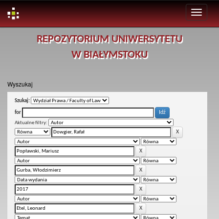
Skip
REPOZYTORIUM UNIWERSYTETU
navigation
W BIAŁYMSTOKU
Wyszukaj
Szukaj:
for
Aktualne filtry: