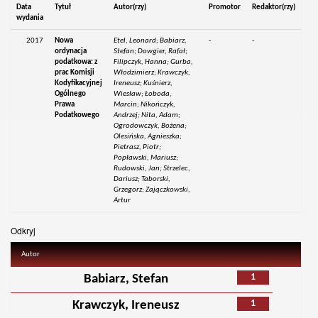
Data
Tytuł
Autor(rzy)
Promotor
Redaktor(rzy)
wydania
2017
Nowa
Etel, Leonard; Babiarz,
-
-
ordynacja
Stefan; Dowgier, Rafał;
podatkowa: z
Filipczyk, Hanna; Gurba,
prac Komisji
Włodzimierz; Krawczyk,
Kodyfikacyjnej
Ireneusz; Kuśnierz,
Ogólnego
Wiesław; Łoboda,
Prawa
Marcin; Nikończyk,
Podatkowego
Andrzej; Nita, Adam;
Ogrodowczyk, Bożena;
Olesińska, Agnieszka;
Pietrasz, Piotr;
Popławski, Mariusz;
Rudowski, Jan; Strzelec,
Dariusz; Taborski,
Grzegorz; Zajączkowski,
Artur
Odkryj
Autor
1
Babiarz, Stefan
1
Krawczyk, Ireneusz