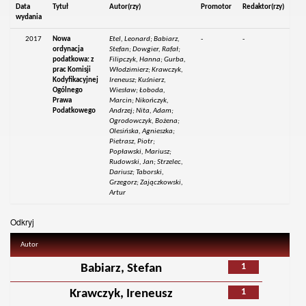
Data
Tytuł
Autor(rzy)
Promotor
Redaktor(rzy)
wydania
2017
Nowa
Etel, Leonard; Babiarz,
-
-
ordynacja
Stefan; Dowgier, Rafał;
podatkowa: z
Filipczyk, Hanna; Gurba,
prac Komisji
Włodzimierz; Krawczyk,
Kodyfikacyjnej
Ireneusz; Kuśnierz,
Ogólnego
Wiesław; Łoboda,
Prawa
Marcin; Nikończyk,
Podatkowego
Andrzej; Nita, Adam;
Ogrodowczyk, Bożena;
Olesińska, Agnieszka;
Pietrasz, Piotr;
Popławski, Mariusz;
Rudowski, Jan; Strzelec,
Dariusz; Taborski,
Grzegorz; Zajączkowski,
Artur
Odkryj
Autor
1
Babiarz, Stefan
1
Krawczyk, Ireneusz