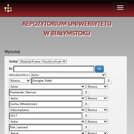
Skip
REPOZYTORIUM UNIWERSYTETU
navigation
W BIAŁYMSTOKU
Wyszukaj
Szukaj:
for
Aktualne filtry: