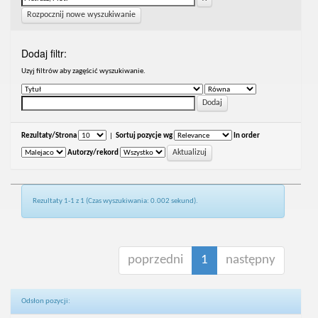
Rozpocznij nowe wyszukiwanie
Dodaj filtr:
Uzyj filtrów aby zagęścić wyszukiwanie.
Rezultaty/Strona
|
Sortuj pozycje wg
In order
Autorzy/rekord
Rezultaty 1-1 z 1 (Czas wyszukiwania: 0.002 sekund).
poprzedni
1
następny
Odsłon pozycji: