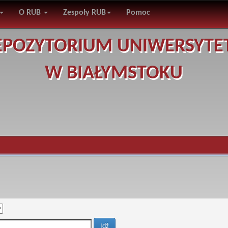
O RUB
Zespoły RUB
Pomoc
EPOZYTORIUM UNIWERSYTE
W BIAŁYMSTOKU