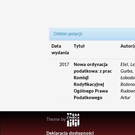
Odsłon pozycji:
Data
Tytuł
Autor(
wydania
2017
Nowa ordynacja
Etel, L
podatkowa: z prac
Gurba, 
Komisji
Łoboda,
Kodyfikacyjnej
Bożena;
Ogólnego Prawa
Rudowsk
Podatkowego
Artur
Theme by
Deklaracja dostępności