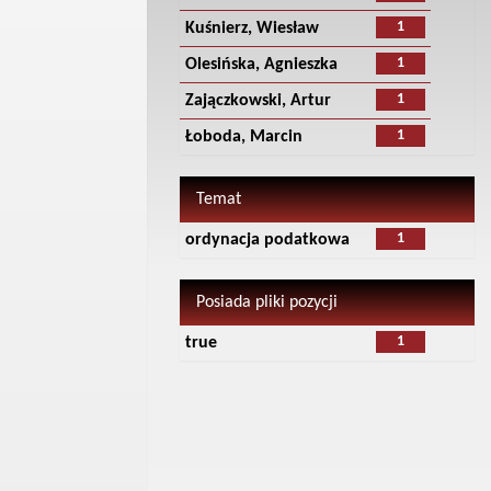
1
Kuśnierz, Wiesław
1
Olesińska, Agnieszka
1
Zajączkowski, Artur
1
Łoboda, Marcin
Temat
1
ordynacja podatkowa
Posiada pliki pozycji
1
true