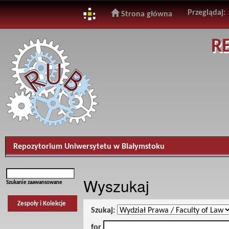
Przeglądaj:
Strona główna
Skip
R
navigation
Repozytorium Uniwersytetu w Białymstoku
Wyszukaj
Szukanie zaawansowane
Zespoły i Kolekcje
Szukaj:
for