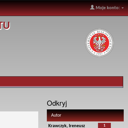
Moje konto:
TU
Odkryj
Autor
1
Krawczyk, Ireneusz