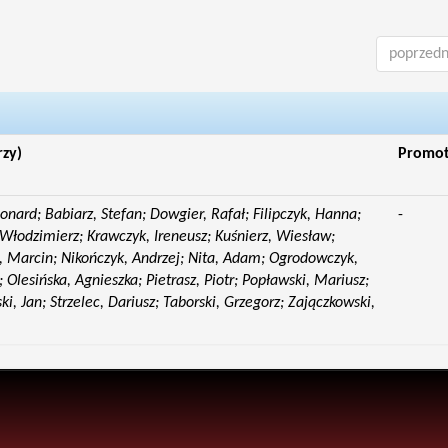
poprzedn
rzy)
Promo
eonard; Babiarz, Stefan; Dowgier, Rafał; Filipczyk, Hanna;
-
Włodzimierz; Krawczyk, Ireneusz; Kuśnierz, Wiesław;
 Marcin; Nikończyk, Andrzej; Nita, Adam; Ogrodowczyk,
 Olesińska, Agnieszka; Pietrasz, Piotr; Popławski, Mariusz;
i, Jan; Strzelec, Dariusz; Taborski, Grzegorz; Zajączkowski,