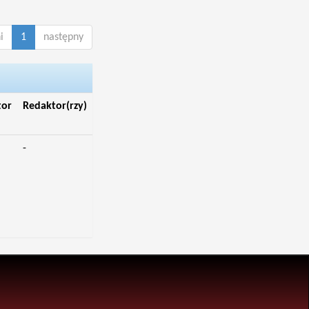
i
1
następny
tor
Redaktor(rzy)
-