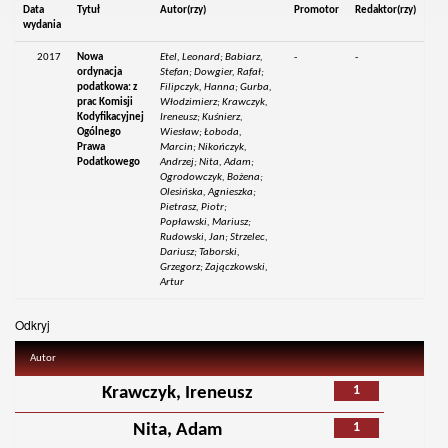
Data
Tytuł
Autor(rzy)
Promotor
Redaktor(rzy)
wydania
2017
Nowa
Etel, Leonard; Babiarz,
-
-
ordynacja
Stefan; Dowgier, Rafał;
podatkowa: z
Filipczyk, Hanna; Gurba,
prac Komisji
Włodzimierz; Krawczyk,
Kodyfikacyjnej
Ireneusz; Kuśnierz,
Ogólnego
Wiesław; Łoboda,
Prawa
Marcin; Nikończyk,
Podatkowego
Andrzej; Nita, Adam;
Ogrodowczyk, Bożena;
Olesińska, Agnieszka;
Pietrasz, Piotr;
Popławski, Mariusz;
Rudowski, Jan; Strzelec,
Dariusz; Taborski,
Grzegorz; Zajączkowski,
Artur
Odkryj
Autor
1
Krawczyk, Ireneusz
1
Nita, Adam