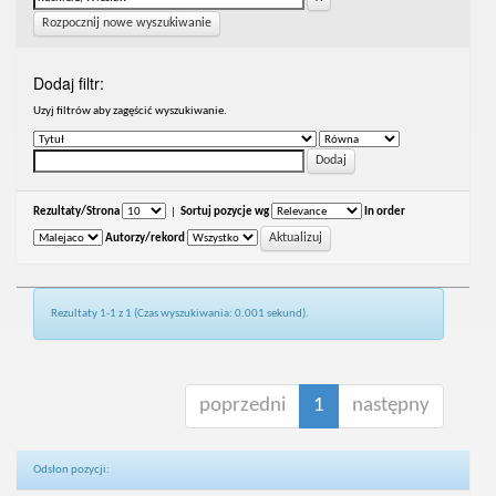
Rozpocznij nowe wyszukiwanie
Dodaj filtr:
Uzyj filtrów aby zagęścić wyszukiwanie.
Rezultaty/Strona
|
Sortuj pozycje wg
In order
Autorzy/rekord
Rezultaty 1-1 z 1 (Czas wyszukiwania: 0.001 sekund).
poprzedni
1
następny
Odsłon pozycji: