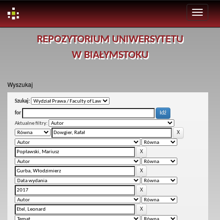
Skip
REPOZYTORIUM UNIWERSYTETU
navigation
W BIAŁYMSTOKU
Wyszukaj
Szukaj:
for
Aktualne filtry: